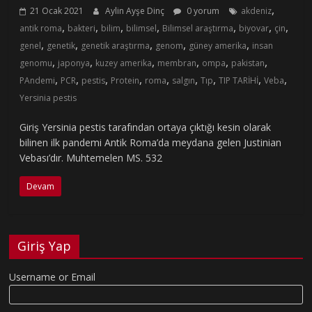
,
21 Ocak 2021
Aylin Ayşe Dinç
0 yorum
akdeniz
,
,
,
,
,
,
,
antik roma
bakteri
bilim
bilimsel
Bilimsel araştırma
biyovar
çin
,
,
,
,
,
genel
genetik
genetik araştırma
genom
güney amerika
insan
,
,
,
,
,
,
genomu
japonya
kuzey amerika
membran
ompa
pakistan
,
,
,
,
,
,
,
,
,
PAndemi
PCR
pestis
Protein
roma
salgın
Tıp
TIP TARİHİ
Veba
Yersinia pestis
Giriş Yersinia pestis tarafından ortaya çıktığı kesin olarak
bilinen ilk pandemi Antik Roma’da meydana gelen Justinian
Vebası’dır. Muhtemelen MS. 532
Devam
Giriş Yap
Username or Email