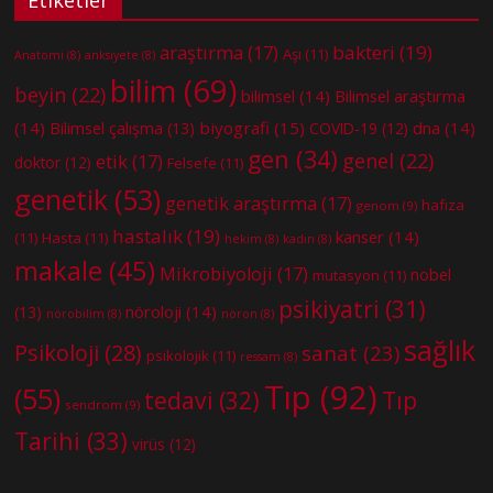
Etiketler
bakteri
(19)
araştırma
(17)
Aşı
(11)
Anatomi
(8)
anksiyete
(8)
bilim
(69)
beyin
(22)
bilimsel
(14)
Bilimsel araştırma
(14)
biyografi
(15)
dna
(14)
Bilimsel çalışma
(13)
COVID-19
(12)
gen
(34)
genel
(22)
etik
(17)
doktor
(12)
Felsefe
(11)
genetik
(53)
genetik araştırma
(17)
hafıza
genom
(9)
hastalık
(19)
kanser
(14)
(11)
Hasta
(11)
hekim
(8)
kadın
(8)
makale
(45)
Mikrobiyoloji
(17)
nobel
mutasyon
(11)
psikiyatri
(31)
nöroloji
(14)
(13)
nörobilim
(8)
nöron
(8)
sağlık
Psikoloji
(28)
sanat
(23)
psikolojik
(11)
ressam
(8)
Tıp
(92)
(55)
tedavi
(32)
Tıp
sendrom
(9)
Tarihi
(33)
virüs
(12)