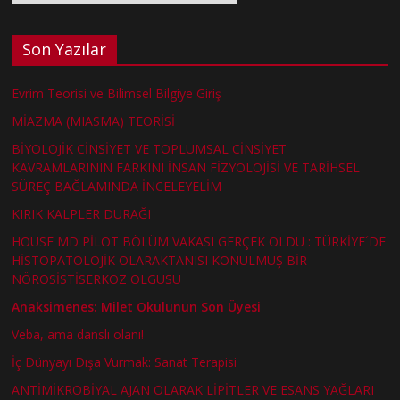
Son Yazılar
Evrim Teorisi ve Bilimsel Bilgiye Giriş
MİAZMA (MIASMA) TEORİSİ
BİYOLOJİK CİNSİYET VE TOPLUMSAL CİNSİYET
KAVRAMLARININ FARKINI İNSAN FİZYOLOJİSİ VE TARİHSEL
SÜREÇ BAĞLAMINDA İNCELEYELİM
KIRIK KALPLER DURAĞI
HOUSE MD PİLOT BÖLÜM VAKASI GERÇEK OLDU : TÜRKİYE´DE
HİSTOPATOLOJİK OLARAKTANISI KONULMUŞ BİR
NÖROSİSTİSERKOZ OLGUSU
Anaksimenes: Milet Okulunun Son Üyesi
Veba, ama danslı olanı!
İç Dünyayı Dışa Vurmak: Sanat Terapisi
ANTİMİKROBİYAL AJAN OLARAK LİPİTLER VE ESANS YAĞLARI