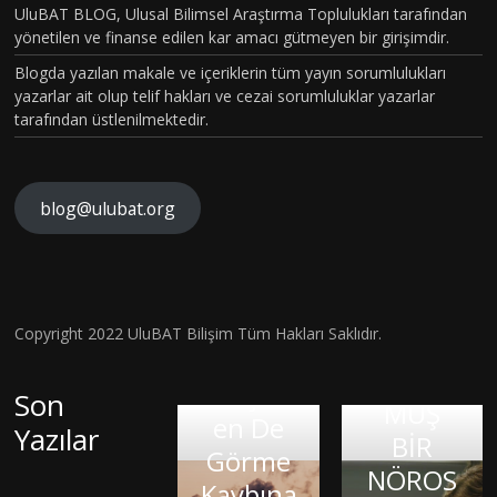
BÖLÜM
UluBAT BLOG, Ulusal Bilimsel Araştırma Toplulukları tarafından
LU
yönetilen ve finanse edilen kar amacı gütmeyen bir girişimdir.
VAKASI
AL
Blogda yazılan makale ve içeriklerin tüm yayın sorumlulukları
GERÇEK
İYE
yazarlar ait olup telif hakları ve cezai sorumluluklar yazarlar
OLDU :
tarafından üstlenilmektedir.
TÜRKİY
RA
E´DE
RIN
HİSTOP
blog@ulubat.org
N
ATOLOJ
INI
İK
Ne
AN
OLARA
Robot
YOL
Hava
Copyright 2022 UluBAT Bilişim Tüm Hakları Saklıdır.
KTANISI
M
Ne de
İ VE
Kirliliği
KONUL
Canlı
Anak
İHS
Gerçekt
Son
MUŞ
Google
Olan
men
L
en De
Yazılar
BİR
:
KIRIK
İnsan:
Organiz
Mil
EÇ
Görme
NÖROS
KALPLE
Brad
malar:
Oku
LA
Kaybına