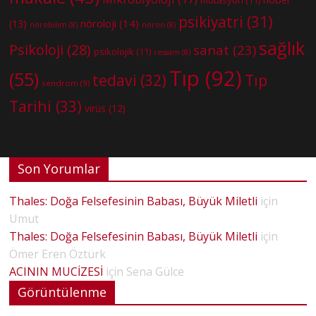
mutasyon
(11)
psikiyatri
(31)
nöroloji
(14)
(13)
nörobilim
(8)
nöron
(8)
sağlık
Psikoloji
(28)
sanat
(23)
psikolojik
(11)
ressam
(8)
Tıp
(92)
(55)
tedavi
(32)
Tıp
sendrom
(9)
Tarihi
(33)
virüs
(12)
Son Yorumlar
Thales: Doğa Felsefesinin Babası, Büyük Miletli
için
Umut
Thales: Doğa Felsefesinin Babası, Büyük Miletli
için
Ömer Eren Öztürk
ACININ MUCİZESİ
için
Sena Gülce
Görüntülenme