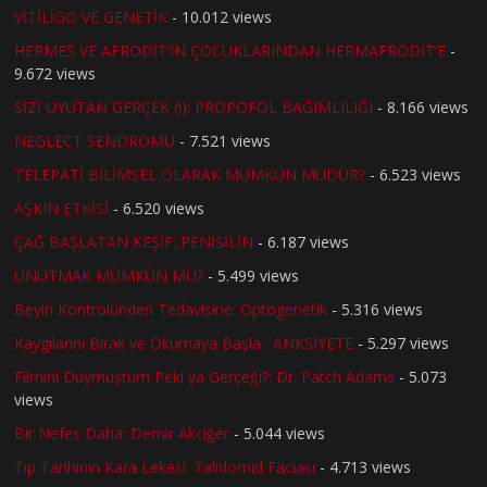
VİTİLİGO VE GENETİK
- 10.012 views
HERMES VE AFRODİT’İN ÇOCUKLARINDAN HERMAFRODİT’E
-
9.672 views
SİZİ UYUTAN GERÇEK (!): PROPOFOL BAĞIMLILIĞI
- 8.166 views
NEGLECT SENDROMU
- 7.521 views
TELEPATİ BİLİMSEL OLARAK MÜMKÜN MÜDÜR?
- 6.523 views
AŞKIN ETKİSİ
- 6.520 views
ÇAĞ BAŞLATAN KEŞİF: PENİSİLİN
- 6.187 views
UNUTMAK MÜMKÜN MÜ?
- 5.499 views
Beyin Kontrolünden Tedavisine: Optogenetik
- 5.316 views
Kaygılarını Bırak ve Okumaya Başla : ANKSİYETE
- 5.297 views
Filmini Duymuştum Peki ya Gerçeği?: Dr. Patch Adams
- 5.073
views
Bir Nefes Daha: Demir Akciğer
- 5.044 views
Tıp Tarihinin Kara Lekesi: Talidomid Faciası
- 4.713 views