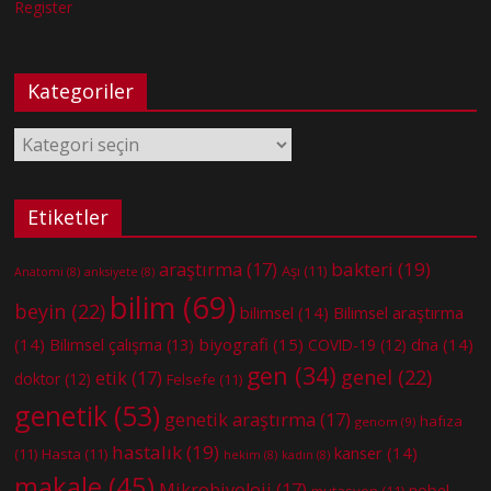
Register
Kategoriler
Kategoriler
Etiketler
bakteri
(19)
araştırma
(17)
Aşı
(11)
Anatomi
(8)
anksiyete
(8)
bilim
(69)
beyin
(22)
bilimsel
(14)
Bilimsel araştırma
(14)
biyografi
(15)
dna
(14)
Bilimsel çalışma
(13)
COVID-19
(12)
gen
(34)
genel
(22)
etik
(17)
doktor
(12)
Felsefe
(11)
genetik
(53)
genetik araştırma
(17)
hafıza
genom
(9)
hastalık
(19)
kanser
(14)
(11)
Hasta
(11)
hekim
(8)
kadın
(8)
makale
(45)
Mikrobiyoloji
(17)
nobel