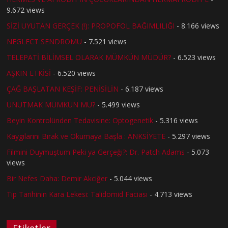
9.672 views
SİZİ UYUTAN GERÇEK (!): PROPOFOL BAĞIMLILIĞI
- 8.166 views
NEGLECT SENDROMU
- 7.521 views
TELEPATİ BİLİMSEL OLARAK MÜMKÜN MÜDÜR?
- 6.523 views
AŞKIN ETKİSİ
- 6.520 views
ÇAĞ BAŞLATAN KEŞİF: PENİSİLİN
- 6.187 views
UNUTMAK MÜMKÜN MÜ?
- 5.499 views
Beyin Kontrolünden Tedavisine: Optogenetik
- 5.316 views
Kaygılarını Bırak ve Okumaya Başla : ANKSİYETE
- 5.297 views
Filmini Duymuştum Peki ya Gerçeği?: Dr. Patch Adams
- 5.073
views
Bir Nefes Daha: Demir Akciğer
- 5.044 views
Tıp Tarihinin Kara Lekesi: Talidomid Faciası
- 4.713 views