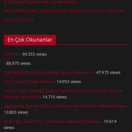
İç Dünyayı Dışa Vurmak: Sanat Terapisi
ANTİMİKROBİYAL AJAN OLARAK LİPİTLER VE ESANS YAĞLARI
LİNÇ KÜLTÜRÜ
En Çok Okunanlar
Kayıt Ol
- 99.355 views
- 88.975 views
Damağımızda Oluşan Şişlikler Neyin Habercisi?
- 47.975 views
Tıp Temalı 3 Kitap Önerisi
- 14.953 views
Görsel Seçici Dikkatin E-spor Deneyimi ile İlişkili Olarak Hızlı Bir
Biçimde Gelişmesi
- 14.710 views
Girdiyseniz Hemen Çıkın! Depresyon ve Moleküler Mekanizması
-
13.803 views
Kırık Kalp Sendromu: Takotsubo Kardiyomiyopatisi
- 10.614
views