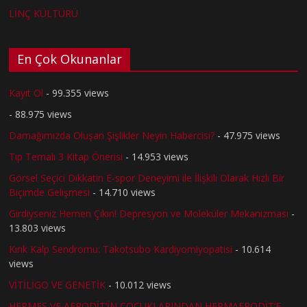
LİNÇ KÜLTÜRÜ
En Çok Okunanlar
Kayıt Ol
- 99.355 views
- 88.975 views
Damağımızda Oluşan Şişlikler Neyin Habercisi?
- 47.975 views
Tıp Temalı 3 Kitap Önerisi
- 14.953 views
Görsel Seçici Dikkatin E-spor Deneyimi ile İlişkili Olarak Hızlı Bir
Biçimde Gelişmesi
- 14.710 views
Girdiyseniz Hemen Çıkın! Depresyon ve Moleküler Mekanizması
-
13.803 views
Kırık Kalp Sendromu: Takotsubo Kardiyomiyopatisi
- 10.614
views
VİTİLİGO VE GENETİK
- 10.012 views
HERMES VE AFRODİT’İN ÇOCUKLARINDAN HERMAFRODİT’E
-