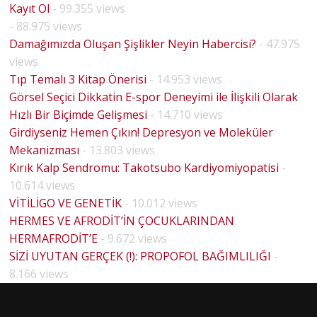
Kayıt Ol
- 99.355 views
- 88.975 views
Damağımızda Oluşan Şişlikler Neyin Habercisi?
- 47.975
views
Tıp Temalı 3 Kitap Önerisi
- 14.953 views
Görsel Seçici Dikkatin E-spor Deneyimi ile İlişkili Olarak
Hızlı Bir Biçimde Gelişmesi
- 14.710 views
Girdiyseniz Hemen Çıkın! Depresyon ve Moleküler
Mekanizması
- 13.803 views
Kırık Kalp Sendromu: Takotsubo Kardiyomiyopatisi
-
10.614 views
VİTİLİGO VE GENETİK
- 10.012 views
HERMES VE AFRODİT’İN ÇOCUKLARINDAN
HERMAFRODİT’E
- 9.672 views
OLO
SİZİ UYUTAN GERÇEK (!): PROPOFOL BAĞIMLILIĞI
-
HOUSE
K
8.166 views
MD
İYE
PİLOT
VE