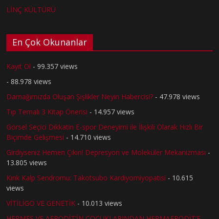
LİNÇ KÜLTÜRÜ
En Çok Okunanlar
Kayıt Ol
- 99.357 views
- 88.978 views
Damağımızda Oluşan Şişlikler Neyin Habercisi?
- 47.978 views
Tıp Temalı 3 Kitap Önerisi
- 14.957 views
Görsel Seçici Dikkatin E-spor Deneyimi ile İlişkili Olarak Hızlı Bir
Biçimde Gelişmesi
- 14.710 views
Girdiyseniz Hemen Çıkın! Depresyon ve Moleküler Mekanizması
-
13.805 views
Kırık Kalp Sendromu: Takotsubo Kardiyomiyopatisi
- 10.615
views
VİTİLİGO VE GENETİK
- 10.013 views
HERMES VE AFRODİT’İN ÇOCUKLARINDAN HERMAFRODİT’E
-