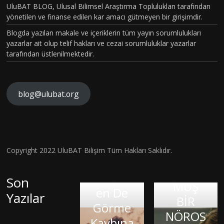
BÖLÜM
UluBAT BLOG, Ulusal Bilimsel Araştırma Toplulukları tarafından
TOPLU
yönetilen ve finanse edilen kar amacı gütmeyen bir girişimdir.
VAKASI
MSAL
Blogda yazılan makale ve içeriklerin tüm yayın sorumlulukları
GERÇEK
CİNSİYE
yazarlar ait olup telif hakları ve cezai sorumluluklar yazarlar
OLDU :
tarafından üstlenilmektedir.
T
TÜRKİY
KAVRA
E´DE
MLARIN
HİSTOP
blog@ulubat.org
İN
IN
ATOLOJ
ARI
FARKINI
İK
RA
N
İNSAN
OLARA
BİR
Rob
FİZYOL
Hava
Copyright 2022 UluBAT Bilişim Tüm Hakları Saklıdır.
KTANISI
TEM
Ne 
OJİSİ VE
Kirliliği
KONUL
İK
Can
TARİHS
Gerçekt
Son
MUŞ
İSİ
Google
Ola
EL
en De
Yazılar
BİR
AK:
KIRIK
İnsan:
Orga
SÜREÇ
Görme
NÖROS
ON
KALPLE
Brad
mala
BAĞLA
Kaybına