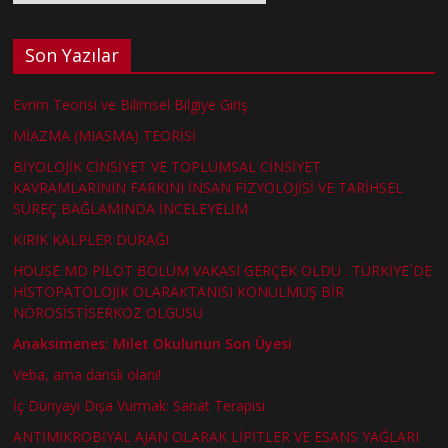
Son Yazılar
Evrim Teorisi ve Bilimsel Bilgiye Giriş
MİAZMA (MIASMA) TEORİSİ
BİYOLOJİK CİNSİYET VE TOPLUMSAL CİNSİYET
KAVRAMLARININ FARKINI İNSAN FİZYOLOJİSİ VE TARİHSEL
SÜREÇ BAĞLAMINDA İNCELEYELİM
KIRIK KALPLER DURAĞI
HOUSE MD PİLOT BÖLÜM VAKASI GERÇEK OLDU : TÜRKİYE´DE
HİSTOPATOLOJİK OLARAKTANISI KONULMUŞ BİR
NÖROSİSTİSERKOZ OLGUSU
Anaksimenes: Milet Okulunun Son Üyesi
Veba, ama danslı olanı!
İç Dünyayı Dışa Vurmak: Sanat Terapisi
ANTİMİKROBİYAL AJAN OLARAK LİPİTLER VE ESANS YAĞLARI