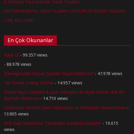
İç Dünyayı Dışa Vurmak: Sanat Terapisi
ANTİMİKROBİYAL AJAN OLARAK LİPİTLER VE ESANS YAĞLARI
LİNÇ KÜLTÜRÜ
En Çok Okunanlar
Kayıt Ol
- 99.357 views
- 88.978 views
Damağımızda Oluşan Şişlikler Neyin Habercisi?
- 47.978 views
Tıp Temalı 3 Kitap Önerisi
- 14.957 views
Görsel Seçici Dikkatin E-spor Deneyimi ile İlişkili Olarak Hızlı Bir
Biçimde Gelişmesi
- 14.710 views
Girdiyseniz Hemen Çıkın! Depresyon ve Moleküler Mekanizması
-
13.805 views
Kırık Kalp Sendromu: Takotsubo Kardiyomiyopatisi
- 10.615
views