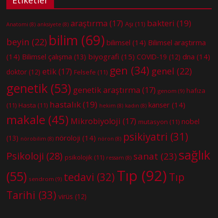
Etiketler
bakteri
(19)
araştırma
(17)
Aşı
(11)
Anatomi
(8)
anksiyete
(8)
bilim
(69)
beyin
(22)
bilimsel
(14)
Bilimsel araştırma
(14)
biyografi
(15)
dna
(14)
Bilimsel çalışma
(13)
COVID-19
(12)
gen
(34)
genel
(22)
etik
(17)
doktor
(12)
Felsefe
(11)
genetik
(53)
genetik araştırma
(17)
hafıza
genom
(9)
hastalık
(19)
kanser
(14)
(11)
Hasta
(11)
hekim
(8)
kadın
(8)
makale
(45)
Mikrobiyoloji
(17)
nobel
mutasyon
(11)
psikiyatri
(31)
nöroloji
(14)
(13)
nörobilim
(8)
nöron
(8)
sağlık
Psikoloji
(28)
sanat
(23)
psikolojik
(11)
ressam
(8)
Tıp
(92)
(55)
tedavi
(32)
Tıp
sendrom
(9)
Tarihi
(33)
virüs
(12)