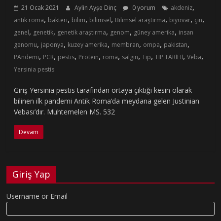
,
21 Ocak 2021
Aylin Ayşe Dinç
0 yorum
akdeniz
,
,
,
,
,
,
,
antik roma
bakteri
bilim
bilimsel
Bilimsel araştırma
biyovar
çin
,
,
,
,
,
genel
genetik
genetik araştırma
genom
güney amerika
insan
,
,
,
,
,
,
genomu
japonya
kuzey amerika
membran
ompa
pakistan
,
,
,
,
,
,
,
,
,
PAndemi
PCR
pestis
Protein
roma
salgın
Tıp
TIP TARİHİ
Veba
Yersinia pestis
Giriş Yersinia pestis tarafından ortaya çıktığı kesin olarak
bilinen ilk pandemi Antik Roma’da meydana gelen Justinian
Vebası’dır. Muhtemelen MS. 532
Devam
Giriş Yap
Username or Email