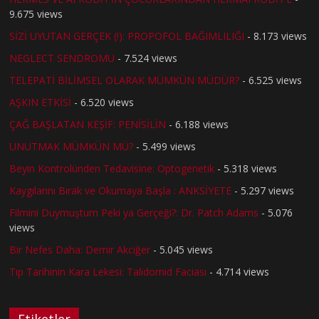
9.675 views
SİZİ UYUTAN GERÇEK (!): PROPOFOL BAĞIMLILIĞI
- 8.173 views
NEGLECT SENDROMU
- 7.524 views
TELEPATİ BİLİMSEL OLARAK MÜMKÜN MÜDÜR?
- 6.525 views
AŞKIN ETKİSİ
- 6.520 views
ÇAĞ BAŞLATAN KEŞİF: PENİSİLİN
- 6.188 views
UNUTMAK MÜMKÜN MÜ?
- 5.499 views
Beyin Kontrolünden Tedavisine: Optogenetik
- 5.318 views
Kaygılarını Bırak ve Okumaya Başla : ANKSİYETE
- 5.297 views
Filmini Duymuştum Peki ya Gerçeği?: Dr. Patch Adams
- 5.076
views
Bir Nefes Daha: Demir Akciğer
- 5.045 views
Tıp Tarihinin Kara Lekesi: Talidomid Faciası
- 4.714 views