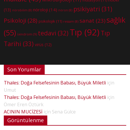
mutasyon
(11)
psikiyatri
(31)
nöroloji
(14)
(13)
nörobilim
(8)
nöron
(8)
sağlık
Psikoloji
(28)
sanat
(23)
psikolojik
(11)
ressam
(8)
Tıp
(92)
(55)
tedavi
(32)
Tıp
sendrom
(9)
Tarihi
(33)
virüs
(12)
Son Yorumlar
Thales: Doğa Felsefesinin Babası, Büyük Miletli
için
Umut
Thales: Doğa Felsefesinin Babası, Büyük Miletli
için
Ömer Eren Öztürk
ACININ MUCİZESİ
için
Sena Gülce
Görüntülenme