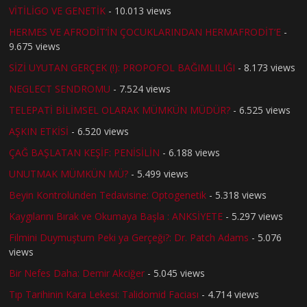
VİTİLİGO VE GENETİK
- 10.013 views
HERMES VE AFRODİT’İN ÇOCUKLARINDAN HERMAFRODİT’E
-
9.675 views
SİZİ UYUTAN GERÇEK (!): PROPOFOL BAĞIMLILIĞI
- 8.173 views
NEGLECT SENDROMU
- 7.524 views
TELEPATİ BİLİMSEL OLARAK MÜMKÜN MÜDÜR?
- 6.525 views
AŞKIN ETKİSİ
- 6.520 views
ÇAĞ BAŞLATAN KEŞİF: PENİSİLİN
- 6.188 views
UNUTMAK MÜMKÜN MÜ?
- 5.499 views
Beyin Kontrolünden Tedavisine: Optogenetik
- 5.318 views
Kaygılarını Bırak ve Okumaya Başla : ANKSİYETE
- 5.297 views
Filmini Duymuştum Peki ya Gerçeği?: Dr. Patch Adams
- 5.076
views
Bir Nefes Daha: Demir Akciğer
- 5.045 views
Tıp Tarihinin Kara Lekesi: Talidomid Faciası
- 4.714 views