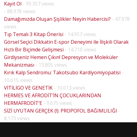
Kayıt Ol
- 99.357 views
- 88.978 views
Damağımızda Oluşan Şişlikler Neyin Habercisi?
- 47.978
views
Tıp Temalı 3 Kitap Önerisi
- 14.957 views
Görsel Seçici Dikkatin E-spor Deneyimi ile İlişkili Olarak
Hızlı Bir Biçimde Gelişmesi
- 14.710 views
Girdiyseniz Hemen Çıkın! Depresyon ve Moleküler
Mekanizması
- 13.805 views
Kırık Kalp Sendromu: Takotsubo Kardiyomiyopatisi
-
10.615 views
VİTİLİGO VE GENETİK
- 10.013 views
HERMES VE AFRODİT’İN ÇOCUKLARINDAN
HERMAFRODİT’E
- 9.675 views
BİYOLO
SİZİ UYUTAN GERÇEK (!): PROPOFOL BAĞIMLILIĞI
-
HOUSE
JİK
8.173 views
MD
CİNSİYE
PİLOT
T VE