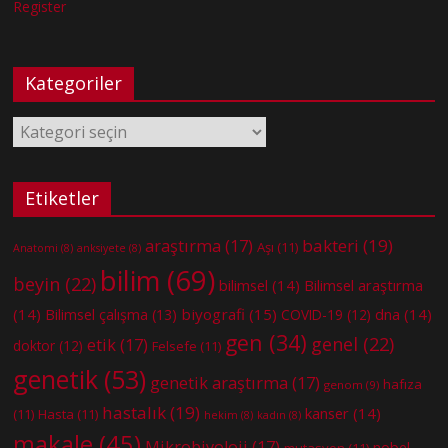
Register
Kategoriler
Kategoriler
Etiketler
bakteri
(19)
araştırma
(17)
Aşı
(11)
Anatomi
(8)
anksiyete
(8)
bilim
(69)
beyin
(22)
bilimsel
(14)
Bilimsel araştırma
(14)
biyografi
(15)
dna
(14)
Bilimsel çalışma
(13)
COVID-19
(12)
gen
(34)
genel
(22)
etik
(17)
doktor
(12)
Felsefe
(11)
genetik
(53)
genetik araştırma
(17)
hafıza
genom
(9)
hastalık
(19)
kanser
(14)
(11)
Hasta
(11)
hekim
(8)
kadın
(8)
makale
(45)
Mikrobiyoloji
(17)
nobel