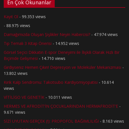
En Çok Okunanlar
Kayıt Ol
- 99.353 views
- 88.975 views
Damağımızda Oluşan Şişlikler Neyin Habercisi?
- 47.974 views
Tıp Temalı 3 Kitap Önerisi
- 14.952 views
Görsel Seçici Dikkatin E-spor Deneyimi ile İlişkili Olarak Hızlı Bir
Biçimde Gelişmesi
- 14.710 views
Girdiyseniz Hemen Çıkın! Depresyon ve Moleküler Mekanizması
-
13.802 views
Kırık Kalp Sendromu: Takotsubo Kardiyomiyopatisi
- 10.614
views
VİTİLİGO VE GENETİK
- 10.011 views
HERMES VE AFRODİT’İN ÇOCUKLARINDAN HERMAFRODİT’E
-
9.671 views
SİZİ UYUTAN GERÇEK (!): PROPOFOL BAĞIMLILIĞI
- 8.163 views