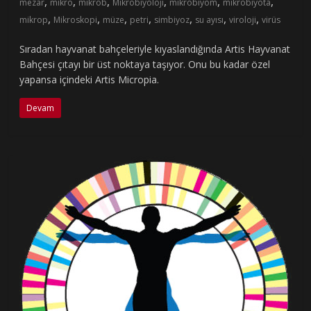
,
,
,
,
,
,
mezar
mikro
mikrob
Mikrobiyoloji
mikrobiyom
mikrobiyota
,
,
,
,
,
,
,
mikrop
Mikroskopi
müze
petri
simbiyoz
su ayısı
viroloji
virüs
Sıradan hayvanat bahçeleriyle kıyaslandığında Artis Hayvanat
Bahçesi çıtayı bir üst noktaya taşıyor. Onu bu kadar özel
yapansa içindeki Artis Micropia.
Devam