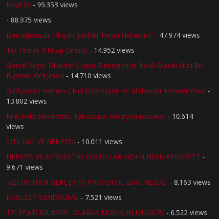
Kayıt Ol
- 99.353 views
- 88.975 views
Damağımızda Oluşan Şişlikler Neyin Habercisi?
- 47.974 views
Tıp Temalı 3 Kitap Önerisi
- 14.952 views
Görsel Seçici Dikkatin E-spor Deneyimi ile İlişkili Olarak Hızlı Bir
Biçimde Gelişmesi
- 14.710 views
Girdiyseniz Hemen Çıkın! Depresyon ve Moleküler Mekanizması
-
13.802 views
Kırık Kalp Sendromu: Takotsubo Kardiyomiyopatisi
- 10.614
views
VİTİLİGO VE GENETİK
- 10.011 views
HERMES VE AFRODİT’İN ÇOCUKLARINDAN HERMAFRODİT’E
-
9.671 views
SİZİ UYUTAN GERÇEK (!): PROPOFOL BAĞIMLILIĞI
- 8.163 views
NEGLECT SENDROMU
- 7.521 views
TELEPATİ BİLİMSEL OLARAK MÜMKÜN MÜDÜR?
- 6.522 views