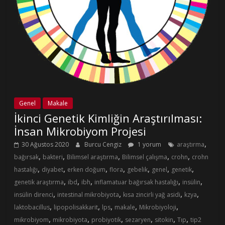
Genel
Makale
İkinci Genetik Kimliğin Araştırılması:
İnsan Mikrobiyom Projesi
,
30 Ağustos 2020
Burcu Cengiz
1 yorum
araştırma
,
,
,
,
,
bağırsak
bakteri
Bilimsel araştırma
Bilimsel çalışma
crohn
crohn
,
,
,
,
,
,
,
hastalığı
diyabet
erken doğum
flora
gebelik
genel
genetik
,
,
,
,
,
genetik araştırma
ibd
ibh
inflamatuar bağırsak hastalığı
insülin
,
,
,
,
insülin direnci
intestinal mikrobiyota
kısa zincirli yağ asidi
kzya
,
,
,
,
,
laktobacillus
lipopolisakkarit
lps
makale
Mikrobiyoloji
,
,
,
,
,
,
mikrobiyom
mikrobiyota
probiyotik
sezaryen
sitokin
Tıp
tip2