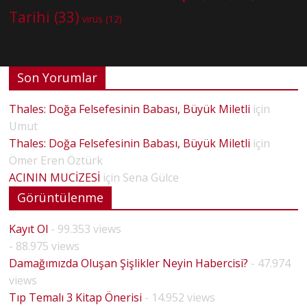
Tarihi
(33)
virüs
(12)
Son Yorumlar
Thales: Doğa Felsefesinin Babası, Büyük Miletli
için
Umut
Thales: Doğa Felsefesinin Babası, Büyük Miletli
için
Ömer Eren Öztürk
ACININ MUCİZESİ
için
Sena Gülce
Görüntülenme
Kayıt Ol
- 99.353 views
- 88.975 views
Damağımızda Oluşan Şişlikler Neyin Habercisi?
- 47.974
views
Tıp Temalı 3 Kitap Önerisi
- 14.952 views