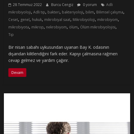
28 Temmuz 2022
Burcu Cengiz
0 yorum
Adli
,
,
,
,
,
,
mikrobiyoloji
Adli tıp
bakteri
bakteriyoloji
bilim
Bilimsel çalışma
,
,
,
,
,
,
Ceset
genel
hukuk
mikrobiyal saat
Mikrobiyoloji
mikrobiyom
,
,
,
,
,
mikrobiyota
mikrop
nekrobiyom
ölüm
Ölüm mikrobiyolojisi
Tıp
Bir nisan sabahı uykusundan uyanan Bay K. odasının
dışarıdan kilitlendiğini fark eder. Kapıyı çalmasına rağmen
cevap gelmez ve yardım çağırır.
Devam