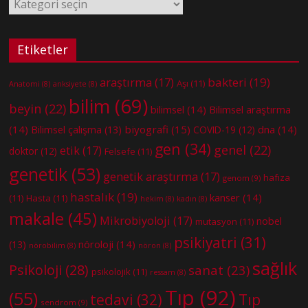
Kategoriler
Etiketler
bakteri
(19)
araştırma
(17)
Aşı
(11)
Anatomi
(8)
anksiyete
(8)
bilim
(69)
beyin
(22)
bilimsel
(14)
Bilimsel araştırma
(14)
biyografi
(15)
dna
(14)
Bilimsel çalışma
(13)
COVID-19
(12)
gen
(34)
genel
(22)
etik
(17)
doktor
(12)
Felsefe
(11)
genetik
(53)
genetik araştırma
(17)
hafıza
genom
(9)
hastalık
(19)
kanser
(14)
(11)
Hasta
(11)
hekim
(8)
kadın
(8)
makale
(45)
Mikrobiyoloji
(17)
nobel
mutasyon
(11)
psikiyatri
(31)
nöroloji
(14)
(13)
nörobilim
(8)
nöron
(8)
sağlık
Psikoloji
(28)
sanat
(23)
psikolojik
(11)
ressam
(8)
Tıp
(92)
(55)
tedavi
(32)
Tıp
sendrom
(9)