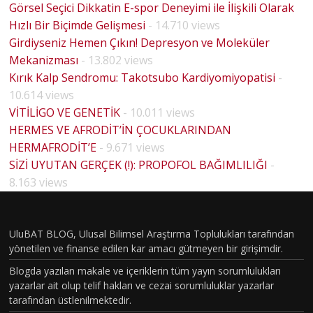
Görsel Seçici Dikkatin E-spor Deneyimi ile İlişkili Olarak
Hızlı Bir Biçimde Gelişmesi
- 14.710 views
Girdiyseniz Hemen Çıkın! Depresyon ve Moleküler
Mekanizması
- 13.802 views
Kırık Kalp Sendromu: Takotsubo Kardiyomiyopatisi
-
10.614 views
VİTİLİGO VE GENETİK
- 10.011 views
HERMES VE AFRODİT’İN ÇOCUKLARINDAN
HERMAFRODİT’E
- 9.671 views
SİZİ UYUTAN GERÇEK (!): PROPOFOL BAĞIMLILIĞI
-
HOUSE
8.163 views
MD
PİLOT
BÖLÜM
UluBAT BLOG, Ulusal Bilimsel Araştırma Toplulukları tarafından
yönetilen ve finanse edilen kar amacı gütmeyen bir girişimdir.
VAKASI
Blogda yazılan makale ve içeriklerin tüm yayın sorumlulukları
GERÇEK
yazarlar ait olup telif hakları ve cezai sorumluluklar yazarlar
OLDU :
tarafından üstlenilmektedir.