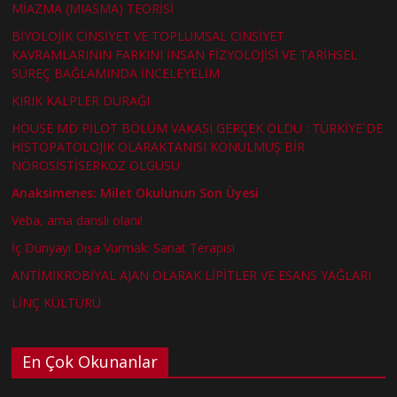
MİAZMA (MIASMA) TEORİSİ
BİYOLOJİK CİNSİYET VE TOPLUMSAL CİNSİYET
KAVRAMLARININ FARKINI İNSAN FİZYOLOJİSİ VE TARİHSEL
SÜREÇ BAĞLAMINDA İNCELEYELİM
KIRIK KALPLER DURAĞI
HOUSE MD PİLOT BÖLÜM VAKASI GERÇEK OLDU : TÜRKİYE´DE
HİSTOPATOLOJİK OLARAKTANISI KONULMUŞ BİR
NÖROSİSTİSERKOZ OLGUSU
Anaksimenes: Milet Okulunun Son Üyesi
Veba, ama danslı olanı!
İç Dünyayı Dışa Vurmak: Sanat Terapisi
ANTİMİKROBİYAL AJAN OLARAK LİPİTLER VE ESANS YAĞLARI
LİNÇ KÜLTÜRÜ
En Çok Okunanlar