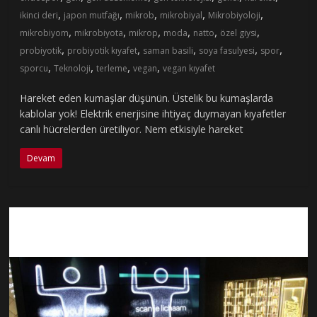
,
,
,
,
,
ikinci deri
japon mutfağı
mikrob
mikrobiyal
Mikrobiyoloji
,
,
,
,
,
,
mikrobiyom
mikrobiyota
mikrop
moda
natto
özel giysi
,
,
,
,
,
probiyotik
probiyotik kıyafet
saman basili
soya fasulyesi
spor
,
,
,
,
sporcu
Teknoloji
terleme
vegan
vegan kıyafet
Hareket eden kumaşlar düşünün. Üstelik bu kumaşlarda
kablolar yok! Elektrik enerjisine ihtiyaç duymayan kıyafetler
canlı hücrelerden üretiliyor. Nem etkisiyle hareket
Devam