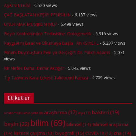
AŞKIN ETKİSİ
- 6.520 views
ÇAĞ BAŞLATAN KEŞİF: PENİSİLİN
- 6.187 views
UNUTMAK MÜMKÜN MÜ?
- 5.498 views
Beyin Kontrolünden Tedavisine: Optogenetik
- 5.316 views
Kaygılarını Bırak ve Okumaya Başla : ANKSİYETE
- 5.297 views
Filmini Duymuştum Peki ya Gerçeği?: Dr. Patch Adams
- 5.071
views
Bir Nefes Daha: Demir Akciğer
- 5.042 views
Tıp Tarihinin Kara Lekesi: Talidomid Faciası
- 4.709 views
Etiketler
bakteri
(19)
araştırma
(17)
Aşı
(11)
Anatomi
(8)
anksiyete
(8)
bilim
(69)
beyin
(22)
bilimsel
(14)
Bilimsel araştırma
(14)
biyografi
(15)
dna
(14)
Bilimsel çalışma
(13)
COVID-19
(12)