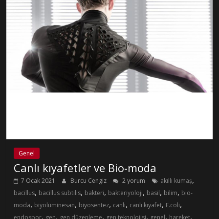
Genel
Canlı kıyafetler ve Bio-moda
,
7 Ocak 2021
Burcu Cengiz
2 yorum
akıllı kumaş
,
,
,
,
,
,
bacillus
bacillus subtilis
bakteri
bakteriyoloji
basil
bilim
bio-
,
,
,
,
,
,
moda
biyolüminesan
biyosentez
canlı
canlı kıyafet
E.coli
,
,
,
,
,
,
endospor
gen
gen düzenleme
gen teknolojisi
genel
hareket