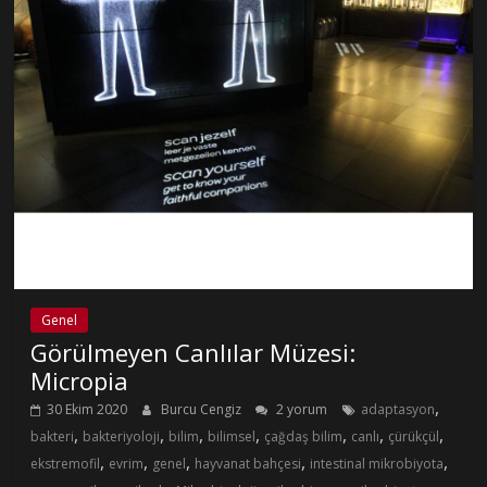
Genel
Görülmeyen Canlılar Müzesi:
Micropia
,
30 Ekim 2020
Burcu Cengiz
2 yorum
adaptasyon
,
,
,
,
,
,
,
bakteri
bakteriyoloji
bilim
bilimsel
çağdaş bilim
canlı
çürükçül
,
,
,
,
,
ekstremofil
evrim
genel
hayvanat bahçesi
intestinal mikrobiyota