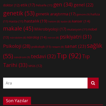
gen
(34)
genel
(22)
etik
(17)
doktor
(12)
Felsefe
(11)
genetik
(53)
genetik araştırma
(17)
hafıza
genom
(9)
hastalık
(19)
kanser
(14)
(11)
Hasta
(11)
hekim
(8)
kadın
(8)
makale
(45)
Mikrobiyoloji
(17)
nobel
mutasyon
(11)
psikiyatri
(31)
nöroloji
(14)
(13)
nörobilim
(8)
nöron
(8)
sağlık
Psikoloji
(28)
sanat
(23)
psikolojik
(11)
ressam
(8)
Tıp
(92)
(55)
tedavi
(32)
Tıp
sendrom
(9)
Tarihi
(33)
virüs
(12)
Son Yazılar