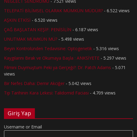
NEGLECT SENDROMU
- 7.521 views
TELEPATİ BİLİMSEL OLARAK MÜMKÜN MÜDÜR?
- 6.522 views
AŞKIN ETKİSİ
- 6.520 views
ÇAĞ BAŞLATAN KEŞİF: PENİSİLİN
- 6.187 views
UNUTMAK MÜMKÜN MÜ?
- 5.498 views
Beyin Kontrolünden Tedavisine: Optogenetik
- 5.316 views
Kaygılarını Bırak ve Okumaya Başla : ANKSİYETE
- 5.297 views
Filmini Duymuştum Peki ya Gerçeği?: Dr. Patch Adams
- 5.071
views
Bir Nefes Daha: Demir Akciğer
- 5.042 views
Tıp Tarihinin Kara Lekesi: Talidomid Faciası
- 4.709 views
Giriş Yap
Username or Email