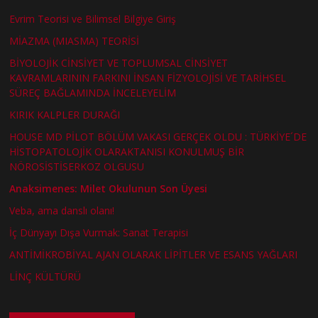
Evrim Teorisi ve Bilimsel Bilgiye Giriş
MİAZMA (MIASMA) TEORİSİ
BİYOLOJİK CİNSİYET VE TOPLUMSAL CİNSİYET
KAVRAMLARININ FARKINI İNSAN FİZYOLOJİSİ VE TARİHSEL
SÜREÇ BAĞLAMINDA İNCELEYELİM
KIRIK KALPLER DURAĞI
HOUSE MD PİLOT BÖLÜM VAKASI GERÇEK OLDU : TÜRKİYE´DE
HİSTOPATOLOJİK OLARAKTANISI KONULMUŞ BİR
NÖROSİSTİSERKOZ OLGUSU
Anaksimenes: Milet Okulunun Son Üyesi
Veba, ama danslı olanı!
İç Dünyayı Dışa Vurmak: Sanat Terapisi
ANTİMİKROBİYAL AJAN OLARAK LİPİTLER VE ESANS YAĞLARI
LİNÇ KÜLTÜRÜ