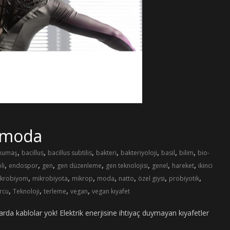
o-moda
,
,
,
,
,
,
,
ı kumaş
bacillus
bacillus subtilis
bakteri
bakteriyoloji
basil
bilim
bio-
,
,
,
,
,
,
,
li
endospor
gen
gen düzenleme
gen teknolojisi
genel
hareket
ikinci
,
,
,
,
,
,
,
krobiyom
mikrobiyota
mikrop
moda
natto
özel giysi
probiyotik
,
,
,
,
rcu
Teknoloji
terleme
vegan
vegan kıyafet
a kablolar yok! Elektrik enerjisine ihtiyaç duymayan kıyafetler