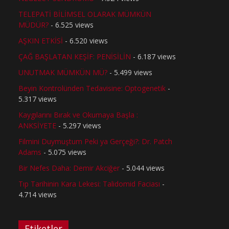
TELEPATİ BİLİMSEL OLARAK MÜMKÜN
MÜDÜR?
- 6.525 views
AŞKIN ETKİSİ
- 6.520 views
ÇAĞ BAŞLATAN KEŞİF: PENİSİLİN
- 6.187 views
UNUTMAK MÜMKÜN MÜ?
- 5.499 views
Beyin Kontrolünden Tedavisine: Optogenetik
-
5.317 views
Kaygılarını Bırak ve Okumaya Başla :
ANKSİYETE
- 5.297 views
Filmini Duymuştum Peki ya Gerçeği?: Dr. Patch
Adams
- 5.075 views
Bir Nefes Daha: Demir Akciğer
- 5.044 views
Tıp Tarihinin Kara Lekesi: Talidomid Faciası
-
4.714 views
Etiketler