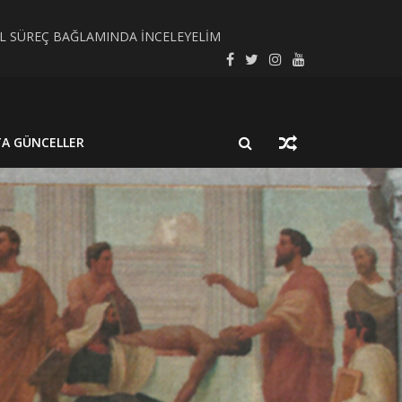
SEL SÜREÇ BAĞLAMINDA İNCELEYELİM
LMUŞ BİR NÖROSİSTİSERKOZ OLGUSU
TA GÜNCELLER