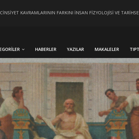
 CİNSİYET KAVRAMLARININ FARKINI İNSAN FİZYOLOJİSİ VE TARİH
RÇEK OLDU : TÜRKİYE´DE HİSTOPATOLOJİK OLARAKTANISI KONU
EGORILER
HABERLER
YAZILAR
MAKALELER
TIP