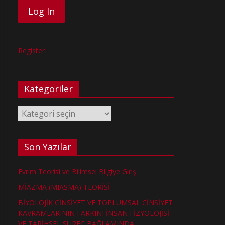
Register
Kategoriler
Kategoriler
Son Yazılar
Evrim Teorisi ve Bilimsel Bilgiye Giriş
MİAZMA (MIASMA) TEORİSİ
BİYOLOJİK CİNSİYET VE TOPLUMSAL CİNSİYET
KAVRAMLARININ FARKINI İNSAN FİZYOLOJİSİ
VE TARİHSEL SÜREÇ BAĞLAMINDA