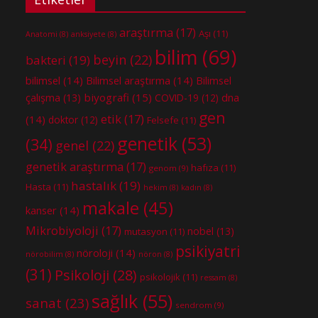
araştırma
(17)
Aşı
(11)
Anatomi
(8)
anksiyete
(8)
bilim
(69)
beyin
(22)
bakteri
(19)
bilimsel
(14)
Bilimsel araştırma
(14)
Bilimsel
biyografi
(15)
dna
çalışma
(13)
COVID-19
(12)
gen
etik
(17)
(14)
doktor
(12)
Felsefe
(11)
genetik
(53)
(34)
genel
(22)
genetik araştırma
(17)
hafıza
(11)
genom
(9)
hastalık
(19)
Hasta
(11)
hekim
(8)
kadın
(8)
makale
(45)
kanser
(14)
Mikrobiyoloji
(17)
nobel
(13)
mutasyon
(11)
psikiyatri
nöroloji
(14)
nörobilim
(8)
nöron
(8)
(31)
Psikoloji
(28)
psikolojik
(11)
ressam
(8)
sağlık
(55)
sanat
(23)
sendrom
(9)