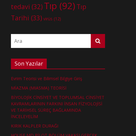
Tıp
(92)
tedavi
(32)
Tıp
Tarihi
(33)
virüs
(12)
Son Yazılar
Evrim Teorisi ve Bilimsel Bilgiye Giriş
MİAZMA (MIASMA) TEORİSİ
BİYOLOJİK CİNSİYET VE TOPLUMSAL CİNSİYET
KAVRAMLARININ FARKINI İNSAN FİZYOLOJİSİ
VE TARİHSEL SÜREÇ BAĞLAMINDA
İNCELEYELİM
KIRIK KALPLER DURAĞI
HOUSE MD PİLOT BÖLÜM VAKASI GERÇEK