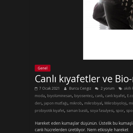
Genel
Canlı kıyafetler ve Bi
7 Ocak 2021
Burcu Cengiz
2 yorum
akıll
,
,
,
,
,
moda
biyolüminesan
biyosentez
canlı
canlı kıyafet
E.co
,
,
,
,
,
deri
japon mutfağı
mikrob
mikrobiyal
Mikrobiyoloji
mi
,
,
,
,
probiyotik kıyafet
saman basili
soya fasulyesi
spor
spo
Hareket eden kumaşlar düşünün. Üstelik bu kumaşlard
canlı hücrelerden üretiliyor. Nem etkisiyle hareket