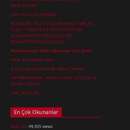
İNCELEYELİM
KIRIK KALPLER DURAĞI
HOUSE MD PİLOT BÖLÜM VAKASI GERÇEK
OLDU : TÜRKİYE´DE HİSTOPATOLOJİK
OLARAKTANISI KONULMUŞ BİR
NÖROSİSTİSERKOZ OLGUSU
Anaksimenes: Milet Okulunun Son Üyesi
Veba, ama danslı olanı!
İç Dünyayı Dışa Vurmak: Sanat Terapisi
ANTİMİKROBİYAL AJAN OLARAK LİPİTLER VE
ESANS YAĞLARI
LİNÇ KÜLTÜRÜ
En Çok Okunanlar
Kayıt Ol
- 99.355 views