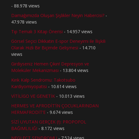
- 88.978 views
Damağımızda Oluşan Şişlikler Neyin Habercisi?
-
47.978 views
Tıp Temalı 3 Kitap Önerisi
- 14.957 views
Görsel Seçici Dikkatin E-spor Deneyimi ile İlişkili
Olarak Hızlı Bir Biçimde Gelişmesi
- 14.710
views
Girdiyseniz Hemen Çıkın! Depresyon ve
Moleküler Mekanizması
- 13.804 views
Kırık Kalp Sendromu: Takotsubo
Kardiyomiyopatisi
- 10.614 views
VİTİLİGO VE GENETİK
- 10.013 views
HERMES VE AFRODİT’İN ÇOCUKLARINDAN
HERMAFRODİT’E
- 9.674 views
SİZİ UYUTAN GERÇEK (!): PROPOFOL
BAĞIMLILIĞI
- 8.172 views
NEGLECT SENDROMU
- 7.524 views