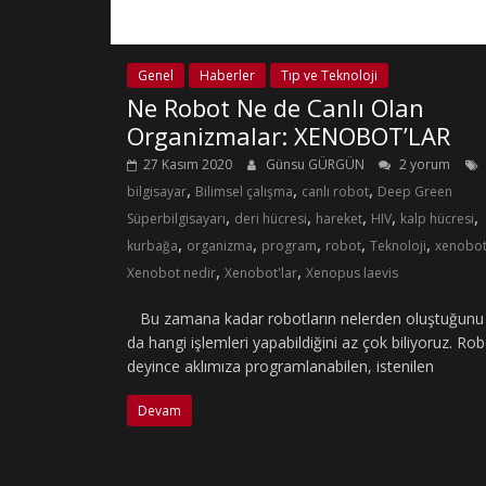
Genel
Haberler
Tıp ve Teknoloji
Ne Robot Ne de Canlı Olan
Organizmalar: XENOBOT’LAR
27 Kasım 2020
Günsu GÜRGÜN
2 yorum
,
,
,
bilgisayar
Bilimsel çalışma
canlı robot
Deep Green
,
,
,
,
,
Süperbilgisayarı
deri hücresi
hareket
HIV
kalp hücresi
,
,
,
,
,
kurbağa
organizma
program
robot
Teknoloji
xenobo
,
,
Xenobot nedir
Xenobot'lar
Xenopus laevis
Bu zamana kadar robotların nelerden oluştuğunu
da hangi işlemleri yapabildiğini az çok biliyoruz. Ro
deyince aklımıza programlanabilen, istenilen
Devam