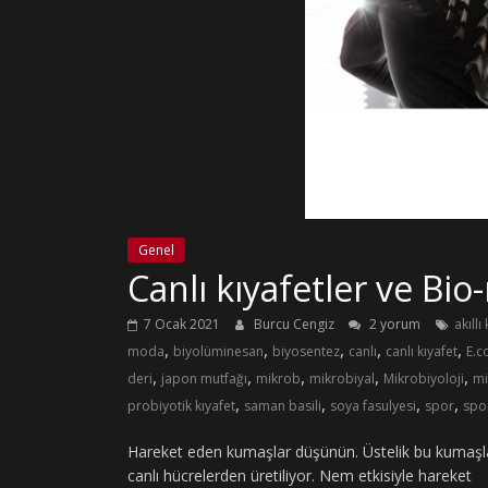
Genel
Canlı kıyafetler ve Bi
7 Ocak 2021
Burcu Cengiz
2 yorum
akıll
,
,
,
,
,
moda
biyolüminesan
biyosentez
canlı
canlı kıyafet
E.co
,
,
,
,
,
deri
japon mutfağı
mikrob
mikrobiyal
Mikrobiyoloji
mi
,
,
,
,
probiyotik kıyafet
saman basili
soya fasulyesi
spor
spo
Hareket eden kumaşlar düşünün. Üstelik bu kumaşlard
canlı hücrelerden üretiliyor. Nem etkisiyle hareket