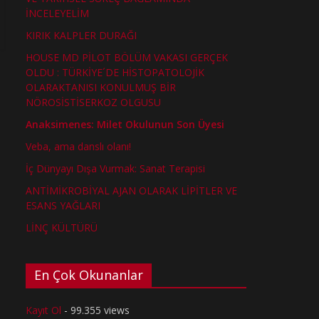
İNCELEYELİM
KIRIK KALPLER DURAĞI
HOUSE MD PİLOT BÖLÜM VAKASI GERÇEK
OLDU : TÜRKİYE´DE HİSTOPATOLOJİK
OLARAKTANISI KONULMUŞ BİR
NÖROSİSTİSERKOZ OLGUSU
Anaksimenes: Milet Okulunun Son Üyesi
Veba, ama danslı olanı!
İç Dünyayı Dışa Vurmak: Sanat Terapisi
ANTİMİKROBİYAL AJAN OLARAK LİPİTLER VE
ESANS YAĞLARI
LİNÇ KÜLTÜRÜ
En Çok Okunanlar
Kayıt Ol
- 99.355 views