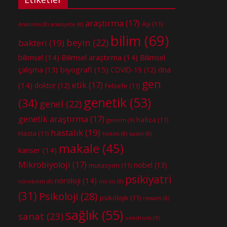
araştırma
(17)
Aşı
(11)
Anatomi
(8)
anksiyete
(8)
bilim
(69)
beyin
(22)
bakteri
(19)
bilimsel
(14)
Bilimsel araştırma
(14)
Bilimsel
biyografi
(15)
dna
çalışma
(13)
COVID-19
(12)
gen
etik
(17)
(14)
doktor
(12)
Felsefe
(11)
genetik
(53)
(34)
genel
(22)
genetik araştırma
(17)
hafıza
(11)
genom
(9)
hastalık
(19)
Hasta
(11)
hekim
(8)
kadın
(8)
makale
(45)
kanser
(14)
Mikrobiyoloji
(17)
nobel
(13)
mutasyon
(11)
psikiyatri
nöroloji
(14)
nörobilim
(8)
nöron
(8)
(31)
Psikoloji
(28)
psikolojik
(11)
ressam
(8)
sağlık
(55)
sanat
(23)
sendrom
(9)