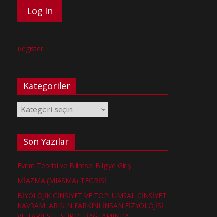
Register
Kategoriler
Kategoriler
Son Yazılar
Evrim Teorisi ve Bilimsel Bilgiye Giriş
MİAZMA (MIASMA) TEORİSİ
BİYOLOJİK CİNSİYET VE TOPLUMSAL CİNSİYET
KAVRAMLARININ FARKINI İNSAN FİZYOLOJİSİ
VE TARİHSEL SÜREÇ BAĞLAMINDA