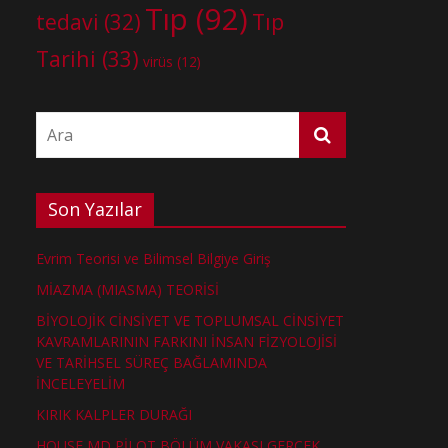
Tıp
(92)
tedavi
(32)
Tıp
Tarihi
(33)
virüs
(12)
Son Yazılar
Evrim Teorisi ve Bilimsel Bilgiye Giriş
MİAZMA (MIASMA) TEORİSİ
BİYOLOJİK CİNSİYET VE TOPLUMSAL CİNSİYET
KAVRAMLARININ FARKINI İNSAN FİZYOLOJİSİ
VE TARİHSEL SÜREÇ BAĞLAMINDA
İNCELEYELİM
KIRIK KALPLER DURAĞI
HOUSE MD PİLOT BÖLÜM VAKASI GERÇEK