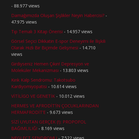
- 88.977 views
Damağımızda Oluşan Şişlikler Neyin Habercisi?
-
47.975 views
Tıp Temalı 3 Kitap Önerisi
- 14.957 views
Görsel Seçici Dikkatin E-spor Deneyimi ile İlişkili
Olarak Hızlı Bir Biçimde Gelişmesi
- 14.710
views
Girdiyseniz Hemen Çıkın! Depresyon ve
Moleküler Mekanizması
- 13.803 views
Kırık Kalp Sendromu: Takotsubo
Kardiyomiyopatisi
- 10.614 views
VİTİLİGO VE GENETİK
- 10.012 views
HERMES VE AFRODİT’İN ÇOCUKLARINDAN
HERMAFRODİT’E
- 9.673 views
SİZİ UYUTAN GERÇEK (!): PROPOFOL
BAĞIMLILIĞI
- 8.169 views
NEGLECT SENDROMU
- 7.522 views