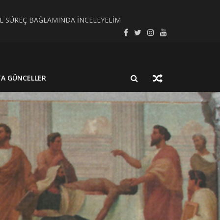
SEL SÜREÇ BAĞLAMINDA İNCELEYELİM
LMUŞ BİR NÖROSİSTİSERKOZ OLGUSU
TA GÜNCELLER