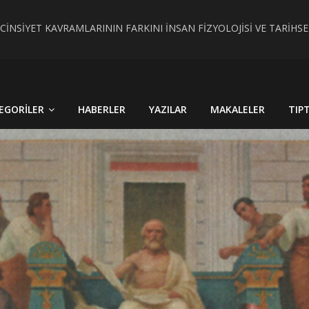
 CİNSİYET KAVRAMLARININ FARKINI İNSAN FİZYOLOJİSİ VE TARİH
RÇEK OLDU : TÜRKİYE´DE HİSTOPATOLOJİK OLARAKTANISI KONU
EGORILER
HABERLER
YAZILAR
MAKALELER
TIP