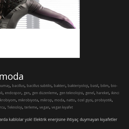
o-moda
,
,
,
,
,
,
,
ı kumaş
bacillus
bacillus subtilis
bakteri
bakteriyoloji
basil
bilim
bio-
,
,
,
,
,
,
,
li
endospor
gen
gen düzenleme
gen teknolojisi
genel
hareket
ikinci
,
,
,
,
,
,
,
krobiyom
mikrobiyota
mikrop
moda
natto
özel giysi
probiyotik
,
,
,
,
rcu
Teknoloji
terleme
vegan
vegan kıyafet
a kablolar yok! Elektrik enerjisine ihtiyaç duymayan kıyafetler