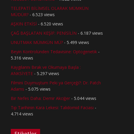
TELEPATİ BİLİMSEL OLARAK MÜMKÜN
MÜDÜR?
- 6.523 views
AŞKIN ETKİSİ
- 6.520 views
ÇAĞ BAŞLATAN KEŞİF: PENİSİLİN
- 6.187 views
UNUTMAK MÜMKÜN MÜ?
- 5.499 views
Beyin Kontrolünden Tedavisine: Optogenetik
-
5.316 views
Kaygılarını Bırak ve Okumaya Başla :
ANKSİYETE
- 5.297 views
Filmini Duymuştum Peki ya Gerçeği?: Dr. Patch
Adams
- 5.075 views
Bir Nefes Daha: Demir Akciğer
- 5.044 views
Tıp Tarihinin Kara Lekesi: Talidomid Faciası
-
4.714 views
Etiketler