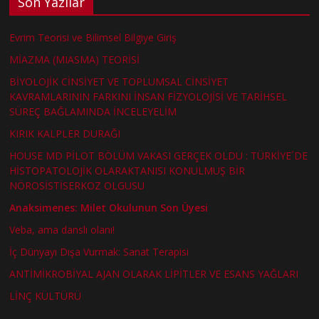
Son Yazılar
Evrim Teorisi ve Bilimsel Bilgiye Giriş
MİAZMA (MIASMA) TEORİSİ
BİYOLOJİK CİNSİYET VE TOPLUMSAL CİNSİYET
KAVRAMLARININ FARKINI İNSAN FİZYOLOJİSİ VE TARİHSEL
SÜREÇ BAĞLAMINDA İNCELEYELİM
KIRIK KALPLER DURAĞI
HOUSE MD PİLOT BÖLÜM VAKASI GERÇEK OLDU : TÜRKİYE´DE
HİSTOPATOLOJİK OLARAKTANISI KONULMUŞ BİR
NÖROSİSTİSERKOZ OLGUSU
Anaksimenes: Milet Okulunun Son Üyesi
Veba, ama danslı olanı!
İç Dünyayı Dışa Vurmak: Sanat Terapisi
ANTİMİKROBİYAL AJAN OLARAK LİPİTLER VE ESANS YAĞLARI
LİNÇ KÜLTÜRÜ