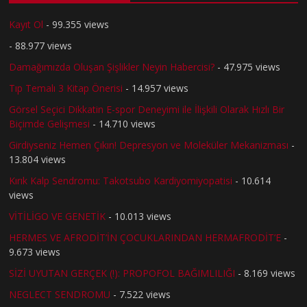
Kayıt Ol
- 99.355 views
- 88.977 views
Damağımızda Oluşan Şişlikler Neyin Habercisi?
- 47.975 views
Tıp Temalı 3 Kitap Önerisi
- 14.957 views
Görsel Seçici Dikkatin E-spor Deneyimi ile İlişkili Olarak Hızlı Bir
Biçimde Gelişmesi
- 14.710 views
Girdiyseniz Hemen Çıkın! Depresyon ve Moleküler Mekanizması
-
13.804 views
Kırık Kalp Sendromu: Takotsubo Kardiyomiyopatisi
- 10.614
views
VİTİLİGO VE GENETİK
- 10.013 views
HERMES VE AFRODİT’İN ÇOCUKLARINDAN HERMAFRODİT’E
-
9.673 views
SİZİ UYUTAN GERÇEK (!): PROPOFOL BAĞIMLILIĞI
- 8.169 views
NEGLECT SENDROMU
- 7.522 views