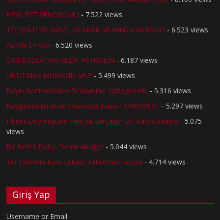
NEGLECT SENDROMU
- 7.522 views
TELEPATİ BİLİMSEL OLARAK MÜMKÜN MÜDÜR?
- 6.523 views
AŞKIN ETKİSİ
- 6.520 views
ÇAĞ BAŞLATAN KEŞİF: PENİSİLİN
- 6.187 views
UNUTMAK MÜMKÜN MÜ?
- 5.499 views
Beyin Kontrolünden Tedavisine: Optogenetik
- 5.316 views
Kaygılarını Bırak ve Okumaya Başla : ANKSİYETE
- 5.297 views
Filmini Duymuştum Peki ya Gerçeği?: Dr. Patch Adams
- 5.075
views
Bir Nefes Daha: Demir Akciğer
- 5.044 views
Tıp Tarihinin Kara Lekesi: Talidomid Faciası
- 4.714 views
Giriş Yap
Username or Email