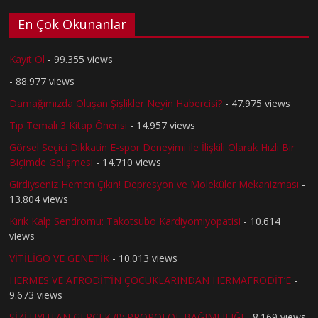
En Çok Okunanlar
Kayıt Ol
- 99.355 views
- 88.977 views
Damağımızda Oluşan Şişlikler Neyin Habercisi?
- 47.975 views
Tıp Temalı 3 Kitap Önerisi
- 14.957 views
Görsel Seçici Dikkatin E-spor Deneyimi ile İlişkili Olarak Hızlı Bir
Biçimde Gelişmesi
- 14.710 views
Girdiyseniz Hemen Çıkın! Depresyon ve Moleküler Mekanizması
-
13.804 views
Kırık Kalp Sendromu: Takotsubo Kardiyomiyopatisi
- 10.614
views
VİTİLİGO VE GENETİK
- 10.013 views
HERMES VE AFRODİT’İN ÇOCUKLARINDAN HERMAFRODİT’E
-
9.673 views
SİZİ UYUTAN GERÇEK (!): PROPOFOL BAĞIMLILIĞI
- 8.169 views