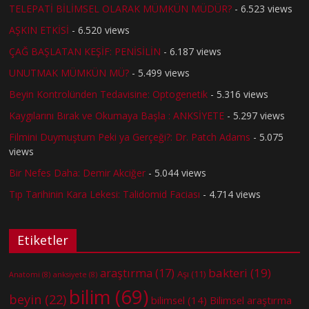
TELEPATİ BİLİMSEL OLARAK MÜMKÜN MÜDÜR?
- 6.523 views
AŞKIN ETKİSİ
- 6.520 views
ÇAĞ BAŞLATAN KEŞİF: PENİSİLİN
- 6.187 views
UNUTMAK MÜMKÜN MÜ?
- 5.499 views
Beyin Kontrolünden Tedavisine: Optogenetik
- 5.316 views
Kaygılarını Bırak ve Okumaya Başla : ANKSİYETE
- 5.297 views
Filmini Duymuştum Peki ya Gerçeği?: Dr. Patch Adams
- 5.075
views
Bir Nefes Daha: Demir Akciğer
- 5.044 views
Tıp Tarihinin Kara Lekesi: Talidomid Faciası
- 4.714 views
Etiketler
bakteri
(19)
araştırma
(17)
Aşı
(11)
Anatomi
(8)
anksiyete
(8)
bilim
(69)
beyin
(22)
bilimsel
(14)
Bilimsel araştırma