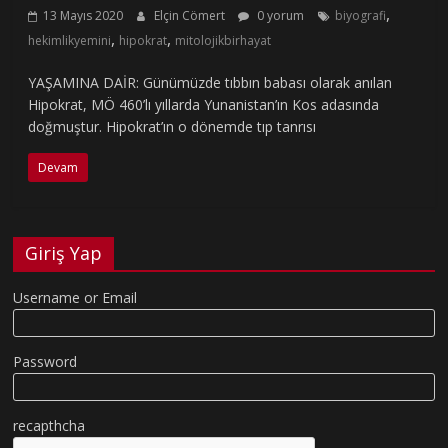
,
13 Mayıs 2020
Elçin Cömert
0 yorum
biyografi
,
,
hekimlikyemini
hipokrat
mitolojikbirhayat
YAŞAMINA DAİR: Günümüzde tıbbın babası olarak anılan
Hipokrat, MÖ 460’lı yıllarda Yunanistan’ın Kos adasında
doğmuştur. Hipokrat’ın o dönemde tıp tanrısı
Devam
Giriş Yap
Username or Email
Password
recapthcha