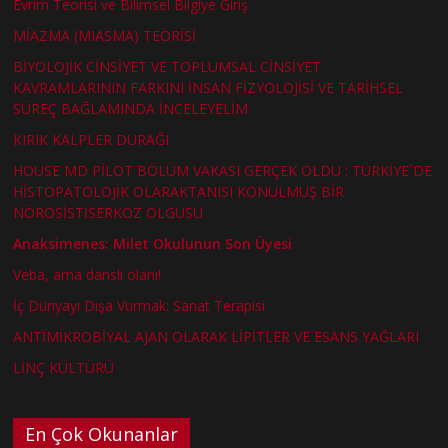
Evrim Teorisi ve Bilimsel Bilgiye Giriş
MİAZMA (MIASMA) TEORİSİ
BİYOLOJİK CİNSİYET VE TOPLUMSAL CİNSİYET
KAVRAMLARININ FARKINI İNSAN FİZYOLOJİSİ VE TARİHSEL
SÜREÇ BAĞLAMINDA İNCELEYELİM
KIRIK KALPLER DURAĞI
HOUSE MD PİLOT BÖLÜM VAKASI GERÇEK OLDU : TÜRKİYE´DE
HİSTOPATOLOJİK OLARAKTANISI KONULMUŞ BİR
NÖROSİSTİSERKOZ OLGUSU
Anaksimenes: Milet Okulunun Son Üyesi
Veba, ama danslı olanı!
İç Dünyayı Dışa Vurmak: Sanat Terapisi
ANTİMİKROBİYAL AJAN OLARAK LİPİTLER VE ESANS YAĞLARI
LİNÇ KÜLTÜRÜ
En Çok Okunanlar