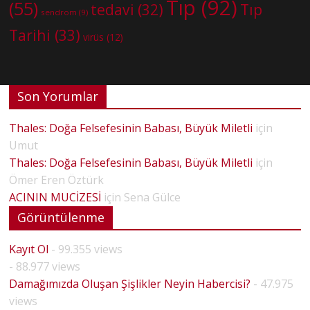
Tıp
(92)
(55)
tedavi
(32)
Tıp
sendrom
(9)
Tarihi
(33)
virüs
(12)
Son Yorumlar
Thales: Doğa Felsefesinin Babası, Büyük Miletli
için
Umut
Thales: Doğa Felsefesinin Babası, Büyük Miletli
için
Ömer Eren Öztürk
ACININ MUCİZESİ
için
Sena Gülce
Görüntülenme
Kayıt Ol
- 99.355 views
- 88.977 views
Damağımızda Oluşan Şişlikler Neyin Habercisi?
- 47.975
views