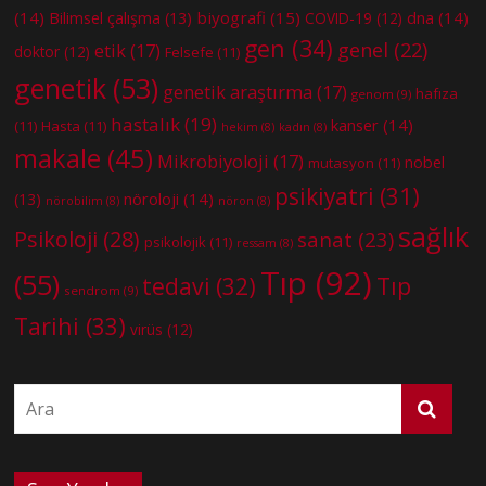
(14)
biyografi
(15)
dna
(14)
Bilimsel çalışma
(13)
COVID-19
(12)
gen
(34)
genel
(22)
etik
(17)
doktor
(12)
Felsefe
(11)
genetik
(53)
genetik araştırma
(17)
hafıza
genom
(9)
hastalık
(19)
kanser
(14)
(11)
Hasta
(11)
hekim
(8)
kadın
(8)
makale
(45)
Mikrobiyoloji
(17)
nobel
mutasyon
(11)
psikiyatri
(31)
nöroloji
(14)
(13)
nörobilim
(8)
nöron
(8)
sağlık
Psikoloji
(28)
sanat
(23)
psikolojik
(11)
ressam
(8)
Tıp
(92)
(55)
tedavi
(32)
Tıp
sendrom
(9)
Tarihi
(33)
virüs
(12)