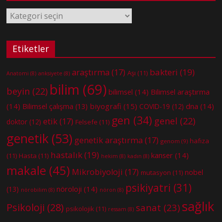
Kategoriler
Etiketler
bakteri
(19)
araştırma
(17)
Aşı
(11)
Anatomi
(8)
anksiyete
(8)
bilim
(69)
beyin
(22)
bilimsel
(14)
Bilimsel araştırma
(14)
biyografi
(15)
dna
(14)
Bilimsel çalışma
(13)
COVID-19
(12)
gen
(34)
genel
(22)
etik
(17)
doktor
(12)
Felsefe
(11)
genetik
(53)
genetik araştırma
(17)
hafıza
genom
(9)
hastalık
(19)
kanser
(14)
(11)
Hasta
(11)
hekim
(8)
kadın
(8)
makale
(45)
Mikrobiyoloji
(17)
nobel
mutasyon
(11)
psikiyatri
(31)
nöroloji
(14)
(13)
nörobilim
(8)
nöron
(8)
sağlık
Psikoloji
(28)
sanat
(23)
psikolojik
(11)
ressam
(8)