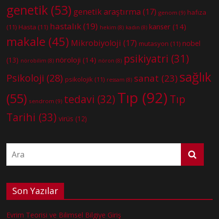
genetik
(53)
genetik araştırma
(17)
hafıza
genom
(9)
hastalık
(19)
kanser
(14)
(11)
Hasta
(11)
hekim
(8)
kadın
(8)
makale
(45)
Mikrobiyoloji
(17)
nobel
mutasyon
(11)
psikiyatri
(31)
nöroloji
(14)
(13)
nörobilim
(8)
nöron
(8)
sağlık
Psikoloji
(28)
sanat
(23)
psikolojik
(11)
ressam
(8)
Tıp
(92)
(55)
tedavi
(32)
Tıp
sendrom
(9)
Tarihi
(33)
virüs
(12)
Son Yazılar
Evrim Teorisi ve Bilimsel Bilgiye Giriş