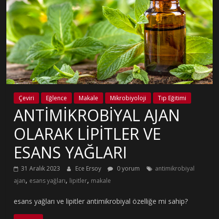
Çeviri
Eğlence
Makale
Mikrobiyoloji
Tıp Eğitimi
ANTİMİKROBİYAL AJAN
OLARAK LİPİTLER VE
ESANS YAĞLARI
31 Aralık 2023
Ece Ersoy
0 yorum
antimikrobiyal
,
,
,
ajan
esans yağları
lipitler
makale
esans yağları ve lipitler antimikrobiyal özelliğe mi sahip?