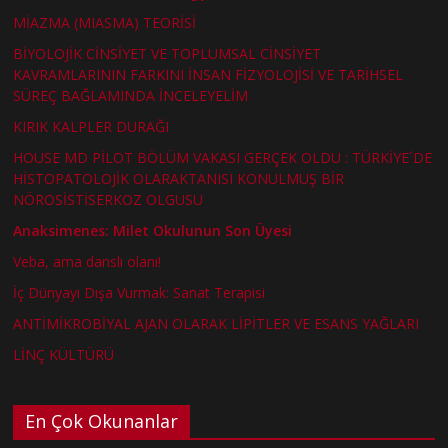
MİAZMA (MIASMA) TEORİSİ
BİYOLOJİK CİNSİYET VE TOPLUMSAL CİNSİYET
KAVRAMLARININ FARKINI İNSAN FİZYOLOJİSİ VE TARİHSEL
SÜREÇ BAĞLAMINDA İNCELEYELİM
KIRIK KALPLER DURAĞI
HOUSE MD PİLOT BÖLÜM VAKASI GERÇEK OLDU : TÜRKİYE´DE
HİSTOPATOLOJİK OLARAKTANISI KONULMUŞ BİR
NÖROSİSTİSERKOZ OLGUSU
Anaksimenes: Milet Okulunun Son Üyesi
Veba, ama danslı olanı!
İç Dünyayı Dışa Vurmak: Sanat Terapisi
ANTİMİKROBİYAL AJAN OLARAK LİPİTLER VE ESANS YAĞLARI
LİNÇ KÜLTÜRÜ
En Çok Okunanlar