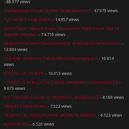
- 88.977 views
Damağımızda Oluşan Şişlikler Neyin Habercisi?
- 47.975 views
Tıp Temalı 3 Kitap Önerisi
- 14.957 views
Görsel Seçici Dikkatin E-spor Deneyimi ile İlişkili Olarak Hızlı Bir
Biçimde Gelişmesi
- 14.710 views
Girdiyseniz Hemen Çıkın! Depresyon ve Moleküler Mekanizması
-
13.804 views
Kırık Kalp Sendromu: Takotsubo Kardiyomiyopatisi
- 10.614
views
VİTİLİGO VE GENETİK
- 10.013 views
HERMES VE AFRODİT’İN ÇOCUKLARINDAN HERMAFRODİT’E
-
9.673 views
SİZİ UYUTAN GERÇEK (!): PROPOFOL BAĞIMLILIĞI
- 8.169 views
NEGLECT SENDROMU
- 7.522 views
TELEPATİ BİLİMSEL OLARAK MÜMKÜN MÜDÜR?
- 6.523 views
AŞKIN ETKİSİ
- 6.520 views