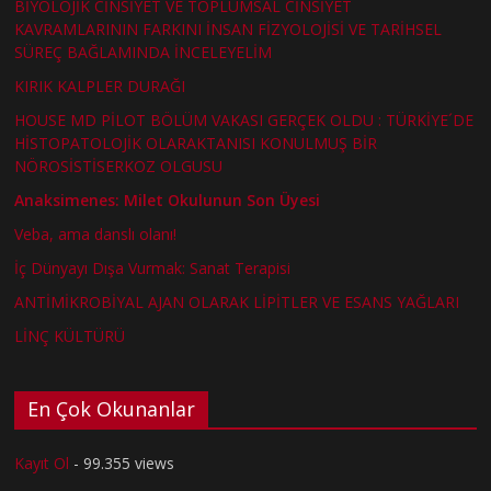
BİYOLOJİK CİNSİYET VE TOPLUMSAL CİNSİYET
KAVRAMLARININ FARKINI İNSAN FİZYOLOJİSİ VE TARİHSEL
SÜREÇ BAĞLAMINDA İNCELEYELİM
KIRIK KALPLER DURAĞI
HOUSE MD PİLOT BÖLÜM VAKASI GERÇEK OLDU : TÜRKİYE´DE
HİSTOPATOLOJİK OLARAKTANISI KONULMUŞ BİR
NÖROSİSTİSERKOZ OLGUSU
Anaksimenes: Milet Okulunun Son Üyesi
Veba, ama danslı olanı!
İç Dünyayı Dışa Vurmak: Sanat Terapisi
ANTİMİKROBİYAL AJAN OLARAK LİPİTLER VE ESANS YAĞLARI
LİNÇ KÜLTÜRÜ
En Çok Okunanlar
Kayıt Ol
- 99.355 views