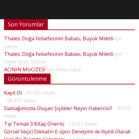
Son Yorumlar
Thales: Doğa Felsefesinin Babası, Büyük Miletli
için
Umut
Thales: Doğa Felsefesinin Babası, Büyük Miletli
için
Ömer Eren Öztürk
ACININ MUCİZESİ
için
Sena Gülce
Görüntülenme
Kayıt Ol
- 99.355 views
- 88.977 views
Damağımızda Oluşan Şişlikler Neyin Habercisi?
- 47.975
views
Tıp Temalı 3 Kitap Önerisi
- 14.957 views
Görsel Seçici Dikkatin E-spor Deneyimi ile İlişkili Olarak