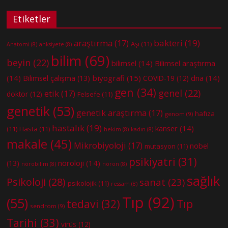
Etiketler
bakteri
(19)
araştırma
(17)
Aşı
(11)
Anatomi
(8)
anksiyete
(8)
bilim
(69)
beyin
(22)
bilimsel
(14)
Bilimsel araştırma
(14)
biyografi
(15)
dna
(14)
Bilimsel çalışma
(13)
COVID-19
(12)
gen
(34)
genel
(22)
etik
(17)
doktor
(12)
Felsefe
(11)
genetik
(53)
genetik araştırma
(17)
hafıza
genom
(9)
hastalık
(19)
kanser
(14)
(11)
Hasta
(11)
hekim
(8)
kadın
(8)
makale
(45)
Mikrobiyoloji
(17)
nobel
mutasyon
(11)
psikiyatri
(31)
nöroloji
(14)
(13)
nörobilim
(8)
nöron
(8)
sağlık
Psikoloji
(28)
sanat
(23)
psikolojik
(11)
ressam
(8)
Tıp
(92)
(55)
tedavi
(32)
Tıp
sendrom
(9)
Tarihi
(33)
virüs
(12)