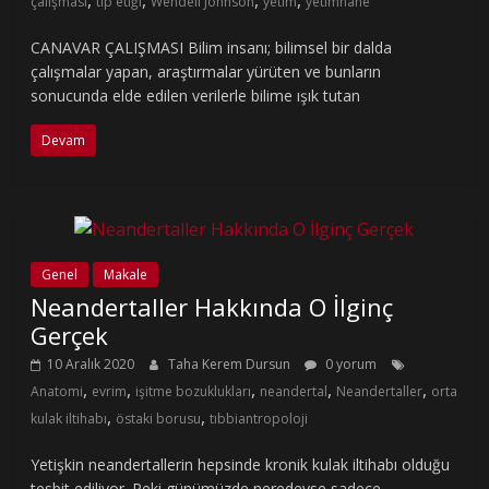
,
,
,
,
çalışması
tıp etiği
Wendell Johnson
yetim
yetimhane
CANAVAR ÇALIŞMASI Bilim insanı; bilimsel bir dalda
çalışmalar yapan, araştırmalar yürüten ve bunların
sonucunda elde edilen verilerle bilime ışık tutan
Devam
Genel
Makale
Neandertaller Hakkında O İlginç
Gerçek
10 Aralık 2020
Taha Kerem Dursun
0 yorum
,
,
,
,
,
Anatomi
evrim
işitme bozuklukları
neandertal
Neandertaller
orta
,
,
kulak iltihabı
östaki borusu
tıbbiantropoloji
Yetişkin neandertallerin hepsinde kronik kulak iltihabı olduğu
tesbit ediliyor. Peki günümüzde neredeyse sadece