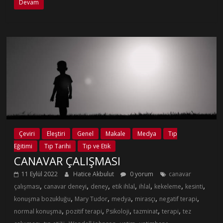
Devam
Çeviri
Eleştiri
Genel
Makale
Medya
Tıp
Eğitimi
Tıp Tarihi
Tıp ve Etik
CANAVAR ÇALIŞMASI
11 Eylül 2022
Hatice Akbulut
0 yorum
canavar
,
,
,
,
,
,
,
çalışması
canavar deneyi
deney
etik ihlal
ihlal
kekeleme
kesinti
,
,
,
,
,
konuşma bozukluğu
Mary Tudor
medya
mirasçı
negatif terapi
,
,
,
,
,
normal konuşma
pozitif terapi
Psikoloji
tazminat
terapi
tez