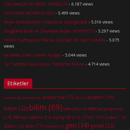
ÇAĞ BAŞLATAN KEŞİF: PENİSİLİN
- 6.187 views
UNUTMAK MÜMKÜN MÜ?
- 5.499 views
Beyin Kontrolünden Tedavisine: Optogenetik
- 5.316 views
Kaygılarını Bırak ve Okumaya Başla : ANKSİYETE
- 5.297 views
Filmini Duymuştum Peki ya Gerçeği?: Dr. Patch Adams
- 5.075
views
Bir Nefes Daha: Demir Akciğer
- 5.044 views
Tıp Tarihinin Kara Lekesi: Talidomid Faciası
- 4.714 views
Etiketler
bakteri
(19)
araştırma
(17)
Aşı
(11)
Anatomi
(8)
anksiyete
(8)
bilim
(69)
beyin
(22)
bilimsel
(14)
Bilimsel araştırma
(14)
biyografi
(15)
dna
(14)
Bilimsel çalışma
(13)
COVID-19
(12)
gen
(34)
genel
(22)
etik
(17)
doktor
(12)
Felsefe
(11)