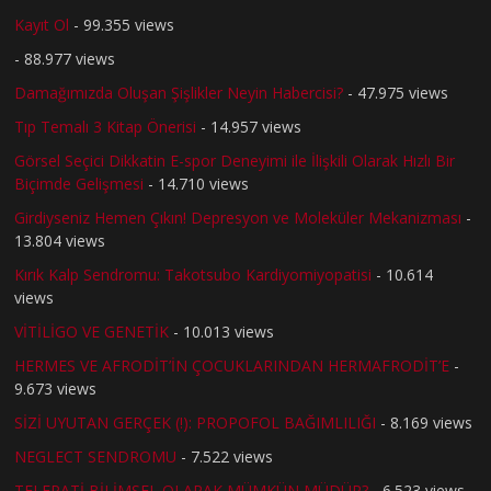
Kayıt Ol
- 99.355 views
- 88.977 views
Damağımızda Oluşan Şişlikler Neyin Habercisi?
- 47.975 views
Tıp Temalı 3 Kitap Önerisi
- 14.957 views
Görsel Seçici Dikkatin E-spor Deneyimi ile İlişkili Olarak Hızlı Bir
Biçimde Gelişmesi
- 14.710 views
Girdiyseniz Hemen Çıkın! Depresyon ve Moleküler Mekanizması
-
13.804 views
Kırık Kalp Sendromu: Takotsubo Kardiyomiyopatisi
- 10.614
views
VİTİLİGO VE GENETİK
- 10.013 views
HERMES VE AFRODİT’İN ÇOCUKLARINDAN HERMAFRODİT’E
-
9.673 views
SİZİ UYUTAN GERÇEK (!): PROPOFOL BAĞIMLILIĞI
- 8.169 views
NEGLECT SENDROMU
- 7.522 views
TELEPATİ BİLİMSEL OLARAK MÜMKÜN MÜDÜR?
- 6.523 views