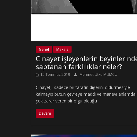
Genel
Makale
Cinayet işleyenlerin beyinlerind
saptanan farklılıklar neler?
15 Temmuz 2019
Mehmet Utku MUMCU
Cinayet, sadece bir tarafın diğerini öldürmesiyle
kalmayıp bütün çevreye maddi ve manevi anlamda 
çok zarar veren bir olgu olduğu
Devam