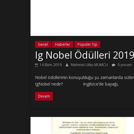
Genel
Haberler
Popüler Tıp
Ig Nobel Ödülleri 201
14 Ekim 2019
Mehmet Utku MUMCU
0 yorum
Nobel ödüllerinin konuşulduğu şu zamanlarda sizler
IgNobel nedir? İngilizce’de bayağı,
Devam