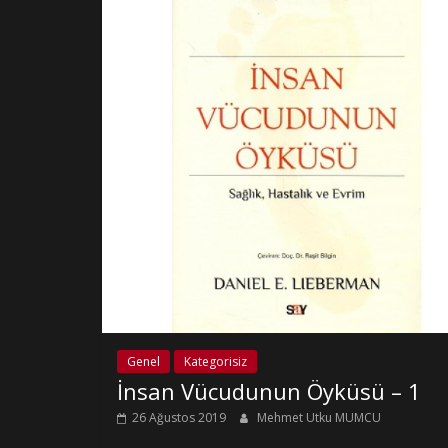
Genel
Kategorisiz
İnsan Vücudunun Öyküsü – 1
26 Ağustos 2019
Mehmet Utku MUMCU