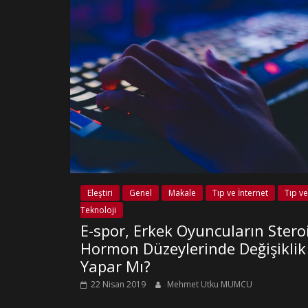
Eleştiri
Genel
Makale
Tıp ve İnternet
Tıp ve
Teknoloji
E-spor, Erkek Oyuncuların Stero
Hormon Düzeylerinde Değişiklik
Yapar Mı?
22 Nisan 2019
Mehmet Utku MUMCU