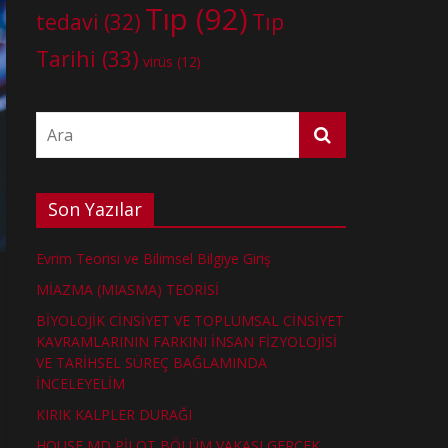
Tıp
(92)
tedavi
(32)
Tıp
Tarihi
(33)
virüs
(12)
Son Yazılar
Evrim Teorisi ve Bilimsel Bilgiye Giriş
MİAZMA (MIASMA) TEORİSİ
BİYOLOJİK CİNSİYET VE TOPLUMSAL CİNSİYET
KAVRAMLARININ FARKINI İNSAN FİZYOLOJİSİ
VE TARİHSEL SÜREÇ BAĞLAMINDA
İNCELEYELİM
KIRIK KALPLER DURAĞI
HOUSE MD PİLOT BÖLÜM VAKASI GERÇEK