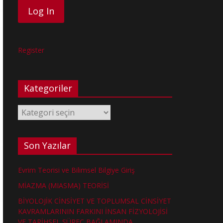
Register
Kategoriler
Kategoriler
Son Yazılar
Evrim Teorisi ve Bilimsel Bilgiye Giriş
MİAZMA (MIASMA) TEORİSİ
BİYOLOJİK CİNSİYET VE TOPLUMSAL CİNSİYET
KAVRAMLARININ FARKINI İNSAN FİZYOLOJİSİ
VE TARİHSEL SÜREÇ BAĞLAMINDA