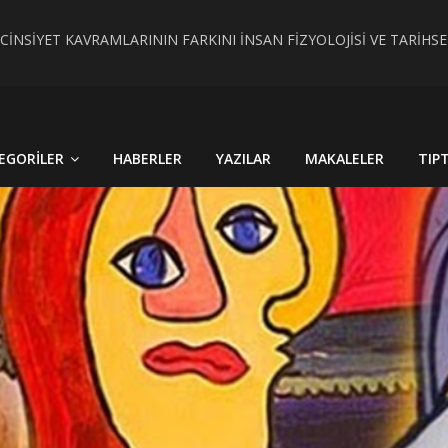
 CİNSİYET KAVRAMLARININ FARKINI İNSAN FİZYOLOJİSİ VE TARİH
RÇEK OLDU : TÜRKİYE´DE HİSTOPATOLOJİK OLARAKTANISI KONU
EGORILER
HABERLER
YAZILAR
MAKALELER
TIP