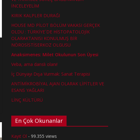
İNCELEYELİM
KIRIK KALPLER DURAĞI
HOUSE MD PİLOT BÖLÜM VAKASI GERÇEK
OLDU : TÜRKİYE´DE HİSTOPATOLOJİK
OLARAKTANISI KONULMUŞ BİR
NÖROSİSTİSERKOZ OLGUSU
Anaksimenes: Milet Okulunun Son Üyesi
Veba, ama danslı olanı!
İç Dünyayı Dışa Vurmak: Sanat Terapisi
ANTİMİKROBİYAL AJAN OLARAK LİPİTLER VE
ESANS YAĞLARI
LİNÇ KÜLTÜRÜ
En Çok Okunanlar
Kayıt Ol
- 99.355 views