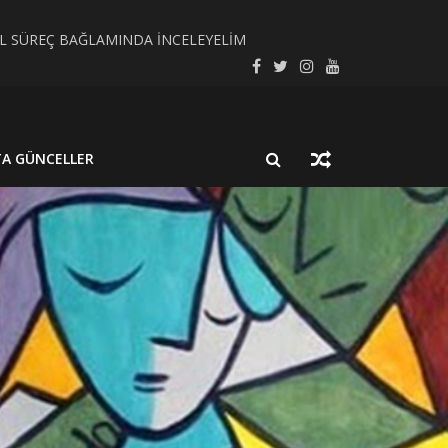
SEL SÜREÇ BAĞLAMINDA İNCELEYELİM
LMUŞ BİR NÖROSİSTİSERKOZ OLGUSU
TA GÜNCELLER