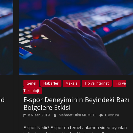
Genel
Haberler
Makale
Tıp ve İnternet
Tıp ve
Teknoloji
id
E-spor Deneyiminin Beyindeki Bazı
Bölgelere Etkisi
8 Nisan 2019
Mehmet Utku MUMCU
0 yorum
E-spor Nedir? E-spor en temel anlamda video oyunları