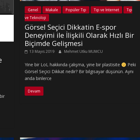
Genel
Makale
Popüler Tıp
Tıp ve İnternet
Tıp
ve Teknoloji
Görsel Seçici Dikkatin E-spor
Deneyimi ile İlişkili Olarak Hızlı Bir
Biçimde Gelişmesi
13 Mayıs 2019
Mehmet Utku MUMCU
e
Yine bir LoL hakkında çalışma, yine bir plastisite
Peki
Görsel Seçici Dikkat nedir? Bir bilgisayar düşünün. Aynı
anda binlerce
Devam
bir