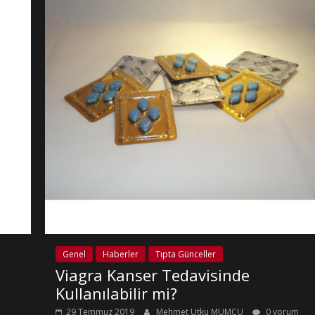
Genel
Haberler
Tıpta Günceller
Viagra Kanser Tedavisinde
Kullanılabilir mi?
29 Temmuz 2019
Mehmet Utku MUMCU
0 yorum