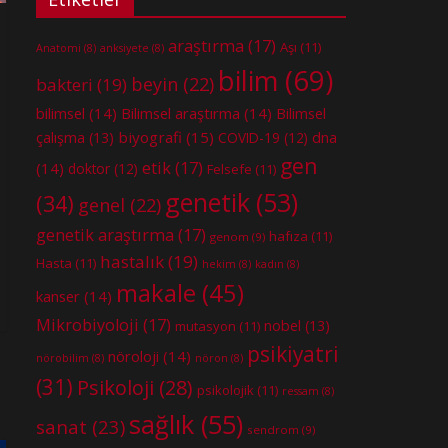
araştırma
(17)
Aşı
(11)
Anatomi
(8)
anksiyete
(8)
bilim
(69)
beyin
(22)
bakteri
(19)
bilimsel
(14)
Bilimsel araştırma
(14)
Bilimsel
biyografi
(15)
dna
çalışma
(13)
COVID-19
(12)
gen
etik
(17)
(14)
doktor
(12)
Felsefe
(11)
genetik
(53)
(34)
genel
(22)
genetik araştırma
(17)
hafıza
(11)
genom
(9)
hastalık
(19)
Hasta
(11)
hekim
(8)
kadın
(8)
makale
(45)
kanser
(14)
Mikrobiyoloji
(17)
nobel
(13)
mutasyon
(11)
psikiyatri
nöroloji
(14)
nörobilim
(8)
nöron
(8)
(31)
Psikoloji
(28)
psikolojik
(11)
ressam
(8)
sağlık
(55)
sanat
(23)
sendrom
(9)