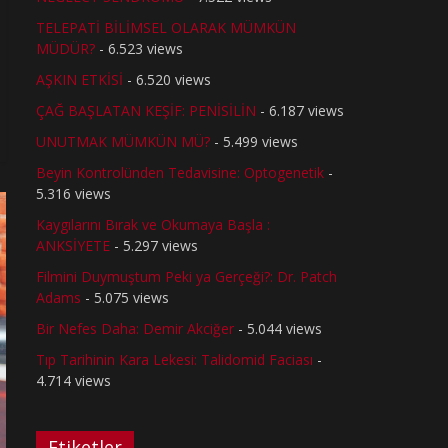
TELEPATİ BİLİMSEL OLARAK MÜMKÜN
MÜDÜR?
- 6.523 views
AŞKIN ETKİSİ
- 6.520 views
ÇAĞ BAŞLATAN KEŞİF: PENİSİLİN
- 6.187 views
UNUTMAK MÜMKÜN MÜ?
- 5.499 views
Beyin Kontrolünden Tedavisine: Optogenetik
-
5.316 views
Kaygılarını Bırak ve Okumaya Başla :
ANKSİYETE
- 5.297 views
Filmini Duymuştum Peki ya Gerçeği?: Dr. Patch
Adams
- 5.075 views
Bir Nefes Daha: Demir Akciğer
- 5.044 views
Tıp Tarihinin Kara Lekesi: Talidomid Faciası
-
4.714 views
Etiketler