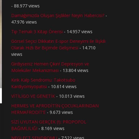
- 88.977 views
Damağımızda Oluşan Şişlikler Neyin Habercisi?
-
47.976 views
Tıp Temalı 3 Kitap Önerisi
- 14.957 views
Görsel Seçici Dikkatin E-spor Deneyimi ile İlişkili
Olarak Hızlı Bir Biçimde Gelişmesi
- 14.710
views
Girdiyseniz Hemen Çıkın! Depresyon ve
Moleküler Mekanizması
- 13.804 views
Kırık Kalp Sendromu: Takotsubo
Kardiyomiyopatisi
- 10.614 views
VİTİLİGO VE GENETİK
- 10.013 views
HERMES VE AFRODİT’İN ÇOCUKLARINDAN
HERMAFRODİT’E
- 9.673 views
SİZİ UYUTAN GERÇEK (!): PROPOFOL
BAĞIMLILIĞI
- 8.169 views
NEGLECT SENDROMU
- 7.522 views