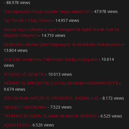
- 88.978 views
Damağımızda Oluşan Şişlikler Neyin Habercisi?
- 47.978 views
Tıp Temalı 3 Kitap Önerisi
- 14.957 views
Görsel Seçici Dikkatin E-spor Deneyimi ile İlişkili Olarak Hızlı Bir
Biçimde Gelişmesi
- 14.710 views
Girdiyseniz Hemen Çıkın! Depresyon ve Moleküler Mekanizması
-
13.804 views
Kırık Kalp Sendromu: Takotsubo Kardiyomiyopatisi
- 10.614
views
VİTİLİGO VE GENETİK
- 10.013 views
HERMES VE AFRODİT’İN ÇOCUKLARINDAN HERMAFRODİT’E
-
9.674 views
SİZİ UYUTAN GERÇEK (!): PROPOFOL BAĞIMLILIĞI
- 8.172 views
NEGLECT SENDROMU
- 7.523 views
TELEPATİ BİLİMSEL OLARAK MÜMKÜN MÜDÜR?
- 6.525 views
AŞKIN ETKİSİ
- 6.520 views