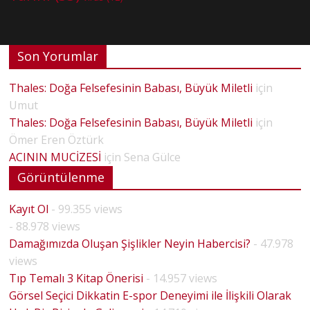
Son Yorumlar
Thales: Doğa Felsefesinin Babası, Büyük Miletli
için
Umut
Thales: Doğa Felsefesinin Babası, Büyük Miletli
için
Ömer Eren Öztürk
ACININ MUCİZESİ
için
Sena Gülce
Görüntülenme
Kayıt Ol
- 99.355 views
- 88.978 views
Damağımızda Oluşan Şişlikler Neyin Habercisi?
- 47.978
views
Tıp Temalı 3 Kitap Önerisi
- 14.957 views
Görsel Seçici Dikkatin E-spor Deneyimi ile İlişkili Olarak