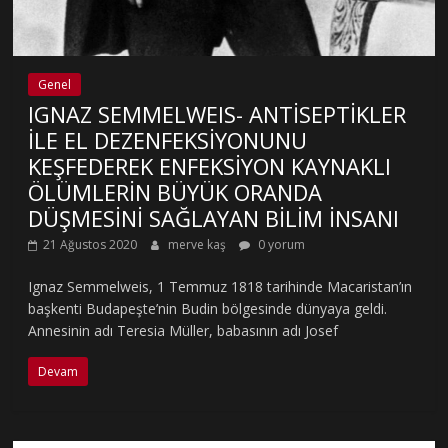
Genel
IGNAZ SEMMELWEIS- ANTİSEPTİKLER
İLE EL DEZENFEKSİYONUNU
KEŞFEDEREK ENFEKSİYON KAYNAKLI
ÖLÜMLERİN BÜYÜK ORANDA
DÜŞMESİNİ SAĞLAYAN BİLİM İNSANI
21 Ağustos 2020
merve kaş
0 yorum
Ignaz Semmelweis, 1 Temmuz 1818 tarihinde Macaristan’ın
başkenti Budapeşte’nin Budin bölgesinde dünyaya geldi.
Annesinin adı Teresia Müller, babasının adı Josef
Devam