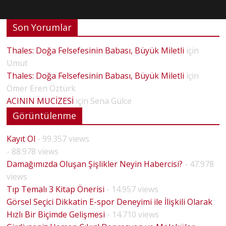
Son Yorumlar
Thales: Doğa Felsefesinin Babası, Büyük Miletli
için
Umut
Thales: Doğa Felsefesinin Babası, Büyük Miletli
için
Ömer Eren Öztürk
ACININ MUCİZESİ
için
Sena Gülce
Görüntülenme
Kayıt Ol
- 99.357 views
- 88.978 views
Damağımızda Oluşan Şişlikler Neyin Habercisi?
- 47.978
views
Tıp Temalı 3 Kitap Önerisi
- 14.957 views
Görsel Seçici Dikkatin E-spor Deneyimi ile İlişkili Olarak
Hızlı Bir Biçimde Gelişmesi
- 14.710 views