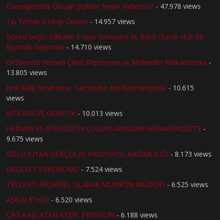
Damağımızda Oluşan Şişlikler Neyin Habercisi?
- 47.978 views
Tıp Temalı 3 Kitap Önerisi
- 14.957 views
Görsel Seçici Dikkatin E-spor Deneyimi ile İlişkili Olarak Hızlı Bir
Biçimde Gelişmesi
- 14.710 views
Girdiyseniz Hemen Çıkın! Depresyon ve Moleküler Mekanizması
-
13.805 views
Kırık Kalp Sendromu: Takotsubo Kardiyomiyopatisi
- 10.615
views
VİTİLİGO VE GENETİK
- 10.013 views
HERMES VE AFRODİT’İN ÇOCUKLARINDAN HERMAFRODİT’E
-
9.675 views
SİZİ UYUTAN GERÇEK (!): PROPOFOL BAĞIMLILIĞI
- 8.173 views
NEGLECT SENDROMU
- 7.524 views
TELEPATİ BİLİMSEL OLARAK MÜMKÜN MÜDÜR?
- 6.525 views
AŞKIN ETKİSİ
- 6.520 views
ÇAĞ BAŞLATAN KEŞİF: PENİSİLİN
- 6.188 views