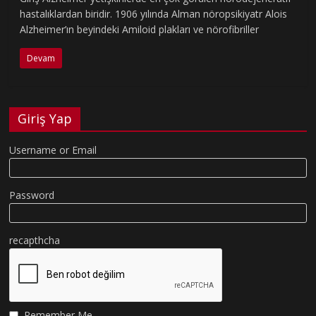
hastalıklardan biridir. 1906 yılında Alman nöropsikiyatr Alois
Alzheimer’ın beyindeki Amiloid plakları ve nörofibriller
Devam
Giriş Yap
Username or Email
Password
recapthcha
Remember Me