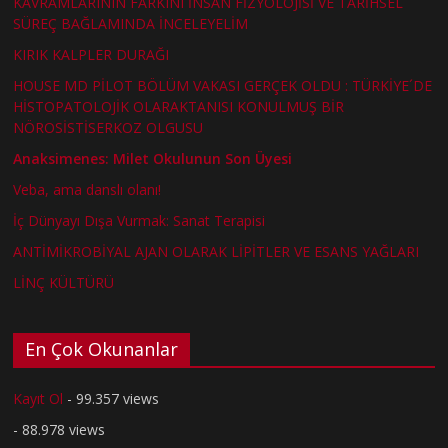
KAVRAMLARININ FARKINI İNSAN FİZYOLOJİSİ VE TARİHSEL
SÜREÇ BAĞLAMINDA İNCELEYELİM
KIRIK KALPLER DURAĞI
HOUSE MD PİLOT BÖLÜM VAKASI GERÇEK OLDU : TÜRKİYE´DE
HİSTOPATOLOJİK OLARAKTANISI KONULMUŞ BİR
NÖROSİSTİSERKOZ OLGUSU
Anaksimenes: Milet Okulunun Son Üyesi
Veba, ama danslı olanı!
İç Dünyayı Dışa Vurmak: Sanat Terapisi
ANTİMİKROBİYAL AJAN OLARAK LİPİTLER VE ESANS YAĞLARI
LİNÇ KÜLTÜRÜ
En Çok Okunanlar
Kayıt Ol
- 99.357 views
- 88.978 views