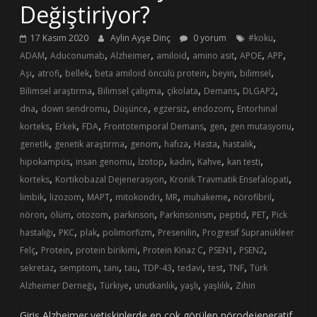
Değiştiriyor?
,
17 Kasım 2020
Aylin Ayşe Dinç
0 yorum
#koku
,
,
,
,
,
,
,
ADAM
Aduconumab
Alzheimer
amiloid
amino asit
APOE
APP
,
,
,
,
,
,
Aşı
atrofi
bellek
beta amiloid öncülü protein
beyin
bilimsel
,
,
,
,
,
Bilimsel araştırma
Bilimsel çalışma
çikolata
Demans
DLGAP2
,
,
,
,
,
dna
down sendromu
Düşünce
egzersiz
endozom
Entorhinal
,
,
,
,
,
,
korteks
Erkek
FDA
Frontotemporal Demans
gen
gen mutasyonu
,
,
,
,
,
,
genetik
genetik araştırma
genom
hafıza
Hasta
hastalık
,
,
,
,
,
,
hipokampüs
insan genomu
İzotop
kadın
Kahve
kan testi
,
,
,
korteks
Kortikobazal Dejenerasyon
Kronik Travmatik Ensefalopati
,
,
,
,
,
,
,
limbik
lizozom
MAPT
mitokondri
MR
muhakeme
nörofibril
,
,
,
,
,
,
,
nöron
ölüm
otozom
parkinson
Parkinsonism
peptid
PET
Pick
,
,
,
,
,
hastalığı
PKC
plak
polimorfizm
Presenilin
Progresif Supranükleer
,
,
,
,
,
,
Felç
Protein
protein birikimi
Protein Kinaz C
PSEN1
PSEN2
,
,
,
,
,
,
,
,
sekretaz
semptom
tanı
tau
TDP-43
tedavi
test
TNF
Türk
,
,
,
,
,
Alzheimer Derneği
Türkiye
unutkanlık
yaşlı
yaşlılık
Zihin
Giriş Alzheimer yetişkinlerde en çok görülen nörodejeneratif