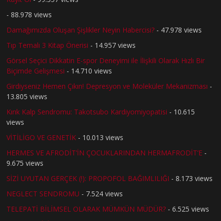
- 88.978 views
Damağımızda Oluşan Şişlikler Neyin Habercisi?
- 47.978 views
Tıp Temalı 3 Kitap Önerisi
- 14.957 views
Görsel Seçici Dikkatin E-spor Deneyimi ile İlişkili Olarak Hızlı Bir
Biçimde Gelişmesi
- 14.710 views
Girdiyseniz Hemen Çıkın! Depresyon ve Moleküler Mekanizması
-
13.805 views
Kırık Kalp Sendromu: Takotsubo Kardiyomiyopatisi
- 10.615
views
VİTİLİGO VE GENETİK
- 10.013 views
HERMES VE AFRODİT’İN ÇOCUKLARINDAN HERMAFRODİT’E
-
9.675 views
SİZİ UYUTAN GERÇEK (!): PROPOFOL BAĞIMLILIĞI
- 8.173 views
NEGLECT SENDROMU
- 7.524 views
TELEPATİ BİLİMSEL OLARAK MÜMKÜN MÜDÜR?
- 6.525 views