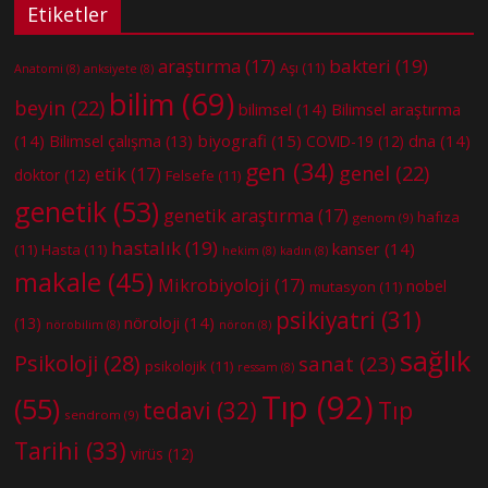
Etiketler
bakteri
(19)
araştırma
(17)
Aşı
(11)
Anatomi
(8)
anksiyete
(8)
bilim
(69)
beyin
(22)
bilimsel
(14)
Bilimsel araştırma
(14)
biyografi
(15)
dna
(14)
Bilimsel çalışma
(13)
COVID-19
(12)
gen
(34)
genel
(22)
etik
(17)
doktor
(12)
Felsefe
(11)
genetik
(53)
genetik araştırma
(17)
hafıza
genom
(9)
hastalık
(19)
kanser
(14)
(11)
Hasta
(11)
hekim
(8)
kadın
(8)
makale
(45)
Mikrobiyoloji
(17)
nobel
mutasyon
(11)
psikiyatri
(31)
nöroloji
(14)
(13)
nörobilim
(8)
nöron
(8)
sağlık
Psikoloji
(28)
sanat
(23)
psikolojik
(11)
ressam
(8)
Tıp
(92)
(55)
tedavi
(32)
Tıp
sendrom
(9)
Tarihi
(33)
virüs
(12)