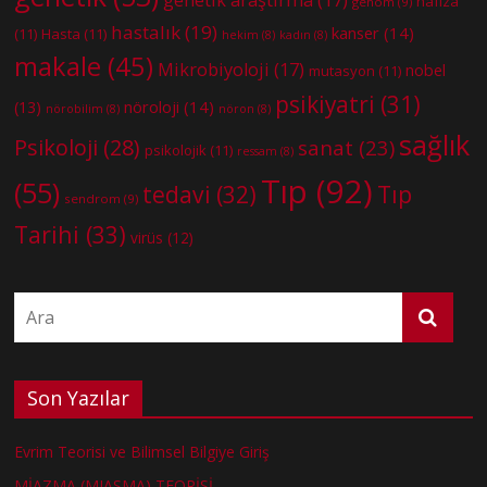
genetik araştırma
(17)
hafıza
genom
(9)
hastalık
(19)
kanser
(14)
(11)
Hasta
(11)
hekim
(8)
kadın
(8)
makale
(45)
Mikrobiyoloji
(17)
nobel
mutasyon
(11)
psikiyatri
(31)
nöroloji
(14)
(13)
nörobilim
(8)
nöron
(8)
sağlık
Psikoloji
(28)
sanat
(23)
psikolojik
(11)
ressam
(8)
Tıp
(92)
(55)
tedavi
(32)
Tıp
sendrom
(9)
Tarihi
(33)
virüs
(12)
Son Yazılar
Evrim Teorisi ve Bilimsel Bilgiye Giriş
MİAZMA (MIASMA) TEORİSİ