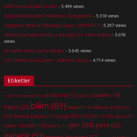
UNUTMAK MÜMKÜN MÜ?
- 5.499 views
Beyin Kontrolünden Tedavisine: Optogenetik
- 5.318 views
Kaygılarını Bırak ve Okumaya Başla : ANKSİYETE
- 5.297 views
Filmini Duymuştum Peki ya Gerçeği?: Dr. Patch Adams
- 5.076
views
Bir Nefes Daha: Demir Akciğer
- 5.045 views
Tıp Tarihinin Kara Lekesi: Talidomid Faciası
- 4.714 views
Etiketler
bakteri
(19)
araştırma
(17)
Aşı
(11)
Anatomi
(8)
anksiyete
(8)
bilim
(69)
beyin
(22)
bilimsel
(14)
Bilimsel araştırma
(14)
biyografi
(15)
dna
(14)
Bilimsel çalışma
(13)
COVID-19
(12)
gen
(34)
genel
(22)
etik
(17)
doktor
(12)
Felsefe
(11)
genetik
(53)