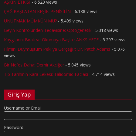
AŞKIN ETKİSİ
- 6.520 views
ÇAĞ BAŞLATAN KEŞİF: PENİSİLİN
- 6.188 views
UNUTMAK MÜMKÜN MÜ?
- 5.499 views
Beyin Kontrolünden Tedavisine: Optogenetik
- 5.318 views
Kaygılarını Bırak ve Okumaya Başla : ANKSİYETE
- 5.297 views
Filmini Duymuştum Peki ya Gerçeği?: Dr. Patch Adams
- 5.076
views
Bir Nefes Daha: Demir Akciğer
- 5.045 views
Tıp Tarihinin Kara Lekesi: Talidomid Faciası
- 4.714 views
Giriş Yap
Username or Email
Password