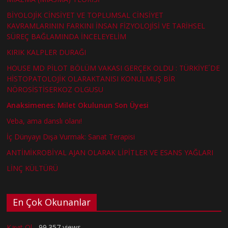
BİYOLOJİK CİNSİYET VE TOPLUMSAL CİNSİYET
KAVRAMLARININ FARKINI İNSAN FİZYOLOJİSİ VE TARİHSEL
SÜREÇ BAĞLAMINDA İNCELEYELİM
KIRIK KALPLER DURAĞI
HOUSE MD PİLOT BÖLÜM VAKASI GERÇEK OLDU : TÜRKİYE´DE
HİSTOPATOLOJİK OLARAKTANISI KONULMUŞ BİR
NÖROSİSTİSERKOZ OLGUSU
Anaksimenes: Milet Okulunun Son Üyesi
Veba, ama danslı olanı!
İç Dünyayı Dışa Vurmak: Sanat Terapisi
ANTİMİKROBİYAL AJAN OLARAK LİPİTLER VE ESANS YAĞLARI
LİNÇ KÜLTÜRÜ
En Çok Okunanlar
Kayıt Ol
- 99.357 views