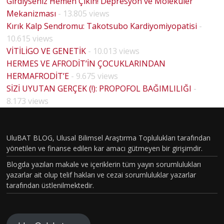
Girdiyseniz Hemen Çıkın! Depresyon ve Moleküler
Mekanizması
- 13.805 views
Kırık Kalp Sendromu: Takotsubo Kardiyomiyopatisi
-
10.615 views
VİTİLİGO VE GENETİK
- 10.013 views
HERMES VE AFRODİT’İN ÇOCUKLARINDAN
HERMAFRODİT’E
- 9.675 views
İYOLO
SİZİ UYUTAN GERÇEK (!): PROPOFOL BAĞIMLILIĞI
-
HOUSE
JİK
8.173 views
MD
NSİYE
PİLOT
T VE
BÖLÜM
UluBAT BLOG, Ulusal Bilimsel Araştırma Toplulukları tarafından
OPLU
yönetilen ve finanse edilen kar amacı gütmeyen bir girişimdir.
VAKASI
MSAL
Blogda yazılan makale ve içeriklerin tüm yayın sorumlulukları
GERÇEK
NSİYE
yazarlar ait olup telif hakları ve cezai sorumluluklar yazarlar
OLDU :
tarafından üstlenilmektedir.
T
TÜRKİY
AVRA
E´DE
LARIN