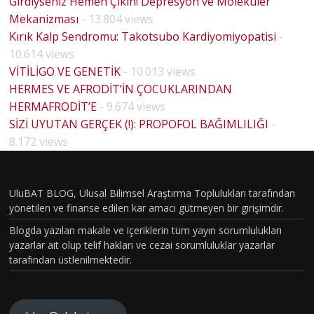
Girdiyseniz Hemen Çıkın! Depresyon ve Moleküler
Mekanizması
- 13.804 views
Kırık Kalp Sendromu: Takotsubo Kardiyomiyopatisi
-
10.614 views
VİTİLİGO VE GENETİK
- 10.013 views
HERMES VE AFRODİT’İN ÇOCUKLARINDAN
HERMAFRODİT’E
- 9.674 views
BİYOLO
SİZİ UYUTAN GERÇEK (!): PROPOFOL BAĞIMLILIĞI
-
JİK
8.172 views
CİNSİYE
T VE
UluBAT BLOG, Ulusal Bilimsel Araştırma Toplulukları tarafından
TOPLU
yönetilen ve finanse edilen kar amacı gütmeyen bir girişimdir.
MSAL
Blogda yazılan makale ve içeriklerin tüm yayın sorumlulukları
CİNSİYE
yazarlar ait olup telif hakları ve cezai sorumluluklar yazarlar
tarafından üstlenilmektedir.
T
KAVRA
MLARIN