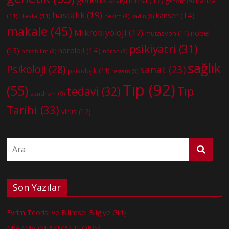
genetik araştırma
(17)
hafıza
genom
(9)
hastalık
(19)
kanser
(14)
(11)
Hasta
(11)
hekim
(8)
kadın
(8)
makale
(45)
Mikrobiyoloji
(17)
nobel
mutasyon
(11)
psikiyatri
(31)
nöroloji
(14)
(13)
nörobilim
(8)
nöron
(8)
sağlık
Psikoloji
(28)
sanat
(23)
psikolojik
(11)
ressam
(8)
Tıp
(92)
(55)
tedavi
(32)
Tıp
sendrom
(9)
Tarihi
(33)
virüs
(12)
Son Yazılar
Evrim Teorisi ve Bilimsel Bilgiye Giriş
MİAZMA (MIASMA) TEORİSİ