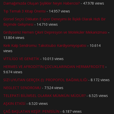
Damağımızda Oluşan Şişlikler Neyin Habercisi?
- 47.978 views
Tıp Temalı 3 Kitap Önerisi
- 14.957 views
Görsel Seçici Dikkatin E-spor Deneyimi ile İlişkili Olarak Hızlı Bir
Biçimde Gelişmesi
- 14.710 views
Girdiyseniz Hemen Çıkın! Depresyon ve Moleküler Mekanizması
-
13.804 views
Kırık Kalp Sendromu: Takotsubo Kardiyomiyopatisi
- 10.614
views
VİTİLİGO VE GENETİK
- 10.013 views
HERMES VE AFRODİT’İN ÇOCUKLARINDAN HERMAFRODİT’E
-
9.674 views
SİZİ UYUTAN GERÇEK (!): PROPOFOL BAĞIMLILIĞI
- 8.172 views
NEGLECT SENDROMU
- 7.524 views
TELEPATİ BİLİMSEL OLARAK MÜMKÜN MÜDÜR?
- 6.525 views
AŞKIN ETKİSİ
- 6.520 views
ÇAĞ BAŞLATAN KEŞİF: PENİSİLİN
- 6.187 views