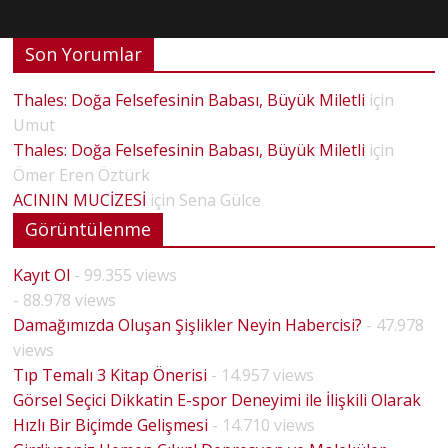
Son Yorumlar
Thales: Doğa Felsefesinin Babası, Büyük Miletli
için
Umut
Thales: Doğa Felsefesinin Babası, Büyük Miletli
için
Ömer Eren Öztürk
ACININ MUCİZESİ
için
Sena Gülce
Görüntülenme
Kayıt Ol
- 99.355 views
- 88.978 views
Damağımızda Oluşan Şişlikler Neyin Habercisi?
- 47.978
views
Tıp Temalı 3 Kitap Önerisi
- 14.957 views
Görsel Seçici Dikkatin E-spor Deneyimi ile İlişkili Olarak
Hızlı Bir Biçimde Gelişmesi
- 14.710 views