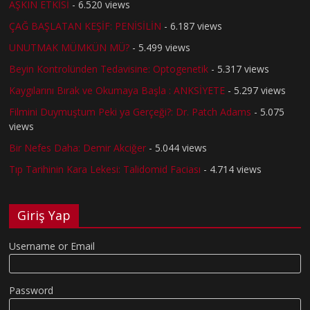
AŞKIN ETKİSİ
- 6.520 views
ÇAĞ BAŞLATAN KEŞİF: PENİSİLİN
- 6.187 views
UNUTMAK MÜMKÜN MÜ?
- 5.499 views
Beyin Kontrolünden Tedavisine: Optogenetik
- 5.317 views
Kaygılarını Bırak ve Okumaya Başla : ANKSİYETE
- 5.297 views
Filmini Duymuştum Peki ya Gerçeği?: Dr. Patch Adams
- 5.075
views
Bir Nefes Daha: Demir Akciğer
- 5.044 views
Tıp Tarihinin Kara Lekesi: Talidomid Faciası
- 4.714 views
Giriş Yap
Username or Email
Password