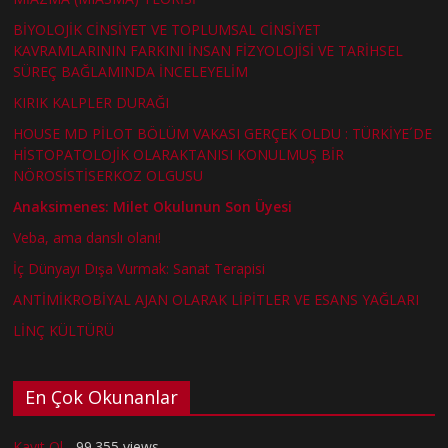
BİYOLOJİK CİNSİYET VE TOPLUMSAL CİNSİYET
KAVRAMLARININ FARKINI İNSAN FİZYOLOJİSİ VE TARİHSEL
SÜREÇ BAĞLAMINDA İNCELEYELİM
KIRIK KALPLER DURAĞI
HOUSE MD PİLOT BÖLÜM VAKASI GERÇEK OLDU : TÜRKİYE´DE
HİSTOPATOLOJİK OLARAKTANISI KONULMUŞ BİR
NÖROSİSTİSERKOZ OLGUSU
Anaksimenes: Milet Okulunun Son Üyesi
Veba, ama danslı olanı!
İç Dünyayı Dışa Vurmak: Sanat Terapisi
ANTİMİKROBİYAL AJAN OLARAK LİPİTLER VE ESANS YAĞLARI
LİNÇ KÜLTÜRÜ
En Çok Okunanlar
Kayıt Ol
- 99.355 views