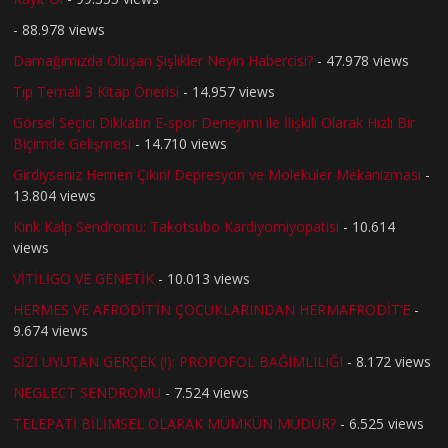
- 88.978 views
Damağımızda Oluşan Şişlikler Neyin Habercisi?
- 47.978 views
Tıp Temalı 3 Kitap Önerisi
- 14.957 views
Görsel Seçici Dikkatin E-spor Deneyimi ile İlişkili Olarak Hızlı Bir
Biçimde Gelişmesi
- 14.710 views
Girdiyseniz Hemen Çıkın! Depresyon ve Moleküler Mekanizması
-
13.804 views
Kırık Kalp Sendromu: Takotsubo Kardiyomiyopatisi
- 10.614
views
VİTİLİGO VE GENETİK
- 10.013 views
HERMES VE AFRODİT’İN ÇOCUKLARINDAN HERMAFRODİT’E
-
9.674 views
SİZİ UYUTAN GERÇEK (!): PROPOFOL BAĞIMLILIĞI
- 8.172 views
NEGLECT SENDROMU
- 7.524 views
TELEPATİ BİLİMSEL OLARAK MÜMKÜN MÜDÜR?
- 6.525 views