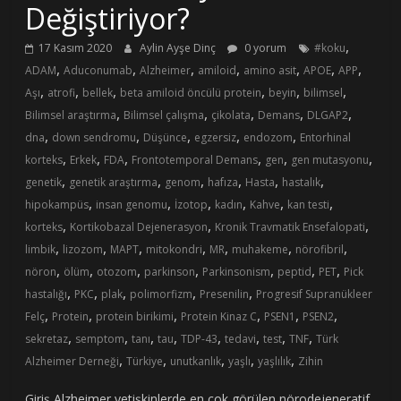
Değiştiriyor?
,
17 Kasım 2020
Aylin Ayşe Dinç
0 yorum
#koku
,
,
,
,
,
,
,
ADAM
Aduconumab
Alzheimer
amiloid
amino asit
APOE
APP
,
,
,
,
,
,
Aşı
atrofi
bellek
beta amiloid öncülü protein
beyin
bilimsel
,
,
,
,
,
Bilimsel araştırma
Bilimsel çalışma
çikolata
Demans
DLGAP2
,
,
,
,
,
dna
down sendromu
Düşünce
egzersiz
endozom
Entorhinal
,
,
,
,
,
,
korteks
Erkek
FDA
Frontotemporal Demans
gen
gen mutasyonu
,
,
,
,
,
,
genetik
genetik araştırma
genom
hafıza
Hasta
hastalık
,
,
,
,
,
,
hipokampüs
insan genomu
İzotop
kadın
Kahve
kan testi
,
,
,
korteks
Kortikobazal Dejenerasyon
Kronik Travmatik Ensefalopati
,
,
,
,
,
,
,
limbik
lizozom
MAPT
mitokondri
MR
muhakeme
nörofibril
,
,
,
,
,
,
,
nöron
ölüm
otozom
parkinson
Parkinsonism
peptid
PET
Pick
,
,
,
,
,
hastalığı
PKC
plak
polimorfizm
Presenilin
Progresif Supranükleer
,
,
,
,
,
,
Felç
Protein
protein birikimi
Protein Kinaz C
PSEN1
PSEN2
,
,
,
,
,
,
,
,
sekretaz
semptom
tanı
tau
TDP-43
tedavi
test
TNF
Türk
,
,
,
,
,
Alzheimer Derneği
Türkiye
unutkanlık
yaşlı
yaşlılık
Zihin
Giriş Alzheimer yetişkinlerde en çok görülen nörodejeneratif