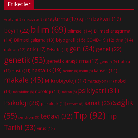
Etiketler
bakteri
(19)
araştırma
(17)
Aşı
(11)
Anatomi
(8)
anksiyete
(8)
bilim
(69)
beyin
(22)
bilimsel
(14)
Bilimsel araştırma
(14)
biyografi
(15)
dna
(14)
Bilimsel çalışma
(13)
COVID-19
(12)
gen
(34)
genel
(22)
etik
(17)
doktor
(12)
Felsefe
(11)
genetik
(53)
genetik araştırma
(17)
hafıza
genom
(9)
hastalık
(19)
kanser
(14)
(11)
Hasta
(11)
hekim
(8)
kadın
(8)
makale
(45)
Mikrobiyoloji
(17)
nobel
mutasyon
(11)
psikiyatri
(31)
nöroloji
(14)
(13)
nörobilim
(8)
nöron
(8)
sağlık
Psikoloji
(28)
sanat
(23)
psikolojik
(11)
ressam
(8)
Tıp
(92)
(55)
tedavi
(32)
Tıp
sendrom
(9)
Tarihi
(33)
virüs
(12)