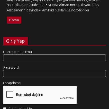
hastalıklardan biridir. 1906 yılında Alman nöropsikiyatr Alois
Alzheimer’ın beyindeki Amiloid plakları ve nörofibriller
Devam
Giriş Yap
Username or Email
Password
recapthcha
Remember Me