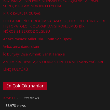
KAVRAMLARININ FARKINI İNSAN FİZYOLOJİSİ VE TARİHSEL
SÜREÇ BAĞLAMINDA İNCELEYELİM
KIRIK KALPLER DURAĞI
HOUSE MD PİLOT BÖLÜM VAKASI GERÇEK OLDU : TÜRKİYE´DE
HİSTOPATOLOJİK OLARAKTANISI KONULMUŞ BİR
NÖROSİSTİSERKOZ OLGUSU
Anaksimenes: Milet Okulunun Son Üyesi
Veba, ama danslı olanı!
İç Dünyayı Dışa Vurmak: Sanat Terapisi
ANTİMİKROBİYAL AJAN OLARAK LİPİTLER VE ESANS YAĞLARI
LİNÇ KÜLTÜRÜ
En Çok Okunanlar
Kayıt Ol
- 99.355 views
- 88.978 views