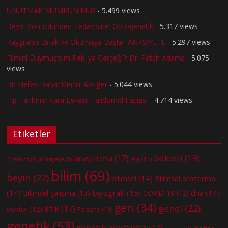
UNUTMAK MÜMKÜN MÜ?
- 5.499 views
Beyin Kontrolünden Tedavisine: Optogenetik
- 5.317 views
Kaygılarını Bırak ve Okumaya Başla : ANKSİYETE
- 5.297 views
Filmini Duymuştum Peki ya Gerçeği?: Dr. Patch Adams
- 5.075
views
Bir Nefes Daha: Demir Akciğer
- 5.044 views
Tıp Tarihinin Kara Lekesi: Talidomid Faciası
- 4.714 views
Etiketler
bakteri
(19)
araştırma
(17)
Aşı
(11)
Anatomi
(8)
anksiyete
(8)
bilim
(69)
beyin
(22)
bilimsel
(14)
Bilimsel araştırma
(14)
biyografi
(15)
dna
(14)
Bilimsel çalışma
(13)
COVID-19
(12)
gen
(34)
genel
(22)
etik
(17)
doktor
(12)
Felsefe
(11)
genetik
(53)